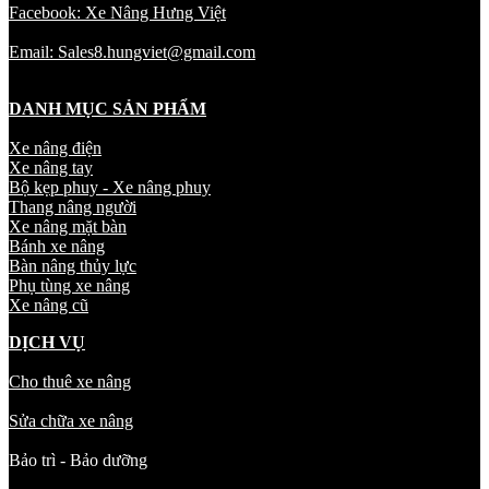
Facebook: Xe Nâng Hưng Việt
Email: Sales8.hungviet@gmail.com
DANH MỤC SẢN PHẨM
Xe nâng điện
Xe nâng tay
Bộ kẹp phuy - Xe nâng phuy
Thang nâng người
Xe nâng mặt bàn
Bánh xe nâng
Bàn nâng thủy lực
Phụ tùng xe nâng
Xe nâng cũ
DỊCH VỤ
Cho thuê xe nâng
Sửa chữa xe nâng
Bảo trì - Bảo dưỡng