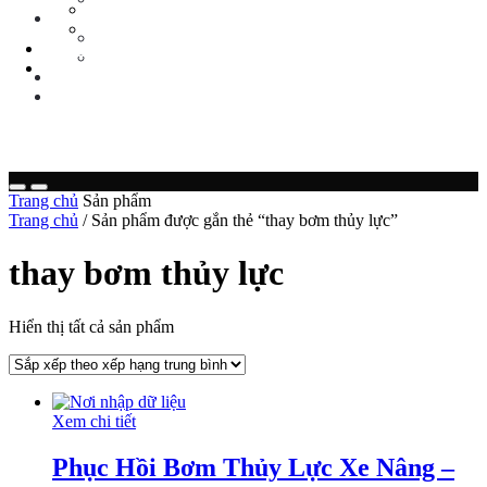
Tin Tức Xe Nâng
TIN TỨC
Tin Tức Xã Hội
Tin Tức Xe Nâng
LIÊN HỆ
Tin Tức Xã Hội
0 sp
LIÊN HỆ
0 sp
Trang chủ
Sản phẩm
Trang chủ
/ Sản phẩm được gắn thẻ “thay bơm thủy lực”
thay bơm thủy lực
Hiển thị tất cả sản phẩm
Xem chi tiết
Phục Hồi Bơm Thủy Lực Xe Nâng –