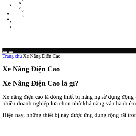
Tin Tức Xe Nâng
TIN TỨC
Tin Tức Xã Hội
Tin Tức Xe Nâng
LIÊN HỆ
Tin Tức Xã Hội
0 sp
LIÊN HỆ
0 sp
Trang chủ
Xe Nâng Điện Cao
Xe Nâng Điện Cao
Xe Nâng Điện Cao là gì?
Xe nâng điện cao là dòng thiết bị nâng hạ sử dụng động 
nhiều doanh nghiệp lựa chọn nhờ khả năng vận hành êm ái,
Hiện nay, những thiết bị này được ứng dụng rộng rãi tron