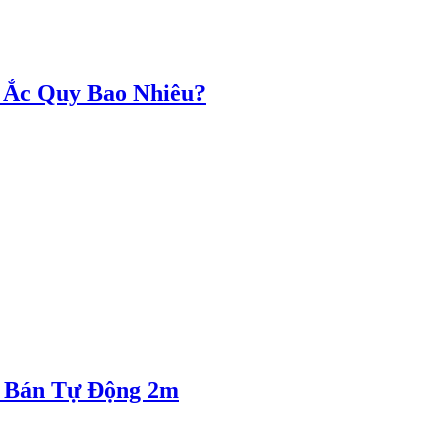
 Ắc Quy Bao Nhiêu?
g Bán Tự Động 2m