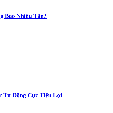
g Bao Nhiêu Tấn?
r Tự Động Cực Tiện Lợi