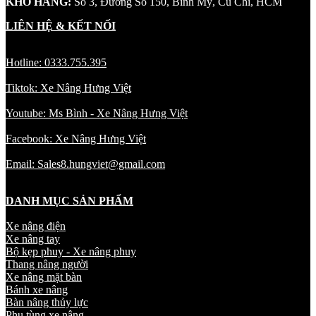
KHO HÀNG:
Số 3, Đường Số 150, Bình Mỹ, Củ Chi, HCM
LIÊN HỆ & KẾT NỐI
Hotline: 0333.755.395
Tiktok: Xe Nâng Hưng Việt
Youtube: Ms Bình - Xe Nâng Hưng Việt
Facebook: Xe Nâng Hưng Việt
Email: Sales8.hungviet@gmail.com
DANH MỤC SẢN PHẨM
Xe nâng điện
Xe nâng tay
Bộ kẹp phuy - Xe nâng phuy
Thang nâng người
Xe nâng mặt bàn
Bánh xe nâng
Bàn nâng thủy lực
Phụ tùng xe nâng