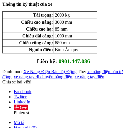
Thông tin kỷ thuật của xe
Tải trọng:
2000 kg
Chiều cao nâng:
3000 mm
Chiều cao hạ:
85 mm
Chiều dài càng:
1000 mm
Chiều rộng càng:
680 mm
Nguồn điện:
Bình Ác quy
Liên hệ:
0901.447.086
Danh mục:
Xe Nâng Điện Bán Tự Động
Thẻ:
xe nâng điện bán tự
động
,
xe nâng tay di chuyển bằng điện
,
xe nâng tay điên
Chia sẻ bài viết!
Facebook
Twitter
LinkedIn
Save
Pinterest
Mô tả
Đánh giá (0)