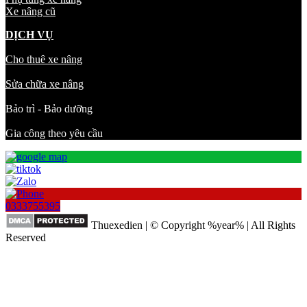
Xe nâng cũ
DỊCH VỤ
Cho thuê xe nâng
Sửa chữa xe nâng
Bảo trì - Bảo dưỡng
Gia công theo yêu cầu
0333755395
Thuexedien | © Copyright %year% | All Rights
Reserved