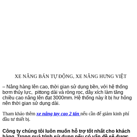
XE NÂNG BÁN TỰ ĐỘNG, XE NÂNG HƯNG VIỆT
– Nâng hàng lên cao, thời gian sử dụng bền, với hệ thống
bơm thủy lực, pittong dài và ròng rọc, dây xích làm tăng
chiều cao nâng lên đạt 3000mm. Hệ thống này ít bị hư hỏng
nên thời gian sử dụng dài.
Tham khảo thêm
xe nâng tay cao 2 tấn
nếu cần để giảm kinh phí
đầu tư thiết bị.
Công ty chúng tôi luôn muốn hỗ trợ tốt nhất cho khách
hàng. Trong quá trình sử dụng nếu có vấn đề sẽ được