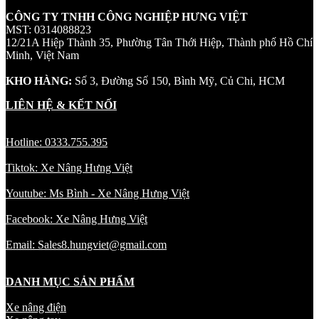
CÔNG TY TNHH CÔNG NGHIỆP HƯNG VIỆT
MST: 0314088823
12/21A Hiệp Thành 35, Phường Tân Thới Hiệp, Thành phố Hồ Chí
Minh, Việt Nam
KHO HÀNG:
Số 3, Đường Số 150, Bình Mỹ, Củ Chi, HCM
LIÊN HỆ & KẾT NỐI
Hotline: 0333.755.395
Tiktok: Xe Nâng Hưng Việt
Youtube: Ms Bình - Xe Nâng Hưng Việt
Facebook: Xe Nâng Hưng Việt
Email: Sales8.hungviet@gmail.com
DANH MỤC SẢN PHẨM
Xe nâng điện