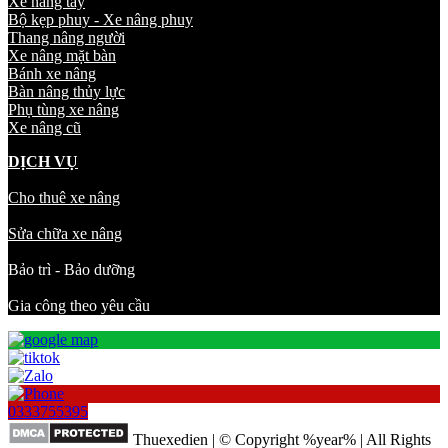
Xe nâng tay
Bộ kẹp phuy - Xe nâng phuy
Thang nâng người
Xe nâng mặt bàn
Bánh xe nâng
Bàn nâng thủy lực
Phụ tùng xe nâng
Xe nâng cũ
DỊCH VỤ
Cho thuê xe nâng
Sửa chữa xe nâng
Bảo trì - Bảo dưỡng
Gia công theo yêu cầu
0333755395
Thuexedien | © Copyright %year% | All Rights