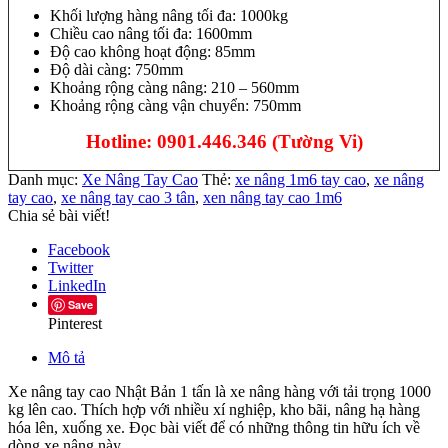
Khối lượng hàng nâng tối đa: 1000kg
Chiều cao nâng tối đa: 1600mm
Độ cao không hoạt động: 85mm
Độ dài càng: 750mm
Khoảng rộng càng nâng: 210 – 560mm
Khoảng rộng càng vận chuyển: 750mm
Hotline:
0901.446.346 (Tường Vi)
Danh mục:
Xe Nâng Tay Cao
Thẻ:
xe nâng 1m6 tay cao
,
xe nâng
tay cao
,
xe nâng tay cao 3 tân
,
xen nâng tay cao 1m6
Chia sẻ bài viết!
Facebook
Twitter
LinkedIn
Save
Pinterest
Mô tả
Xe nâng tay cao Nhật Bản 1 tấn là xe nâng hàng với tải trọng 1000
kg lên cao. Thích hợp với nhiều xí nghiệp, kho bãi, nâng hạ hàng
hóa lên, xuống xe. Đọc bài viết để có những thông tin hữu ích về
dòng xe nâng này.