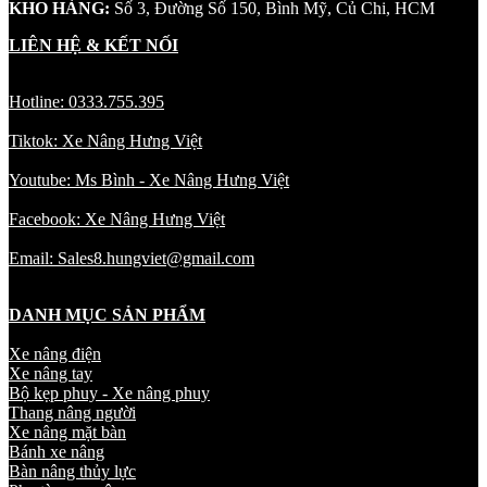
KHO HÀNG:
Số 3, Đường Số 150, Bình Mỹ, Củ Chi, HCM
LIÊN HỆ & KẾT NỐI
Hotline: 0333.755.395
Tiktok: Xe Nâng Hưng Việt
Youtube: Ms Bình - Xe Nâng Hưng Việt
Facebook: Xe Nâng Hưng Việt
Email: Sales8.hungviet@gmail.com
DANH MỤC SẢN PHẨM
Xe nâng điện
Xe nâng tay
Bộ kẹp phuy - Xe nâng phuy
Thang nâng người
Xe nâng mặt bàn
Bánh xe nâng
Bàn nâng thủy lực