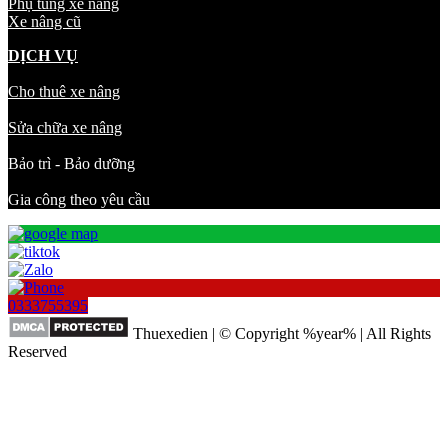
Phụ tùng xe nâng
Xe nâng cũ
DỊCH VỤ
Cho thuê xe nâng
Sửa chữa xe nâng
Bảo trì - Bảo dưỡng
Gia công theo yêu cầu
0333755395
Thuexedien | © Copyright %year% | All Rights
Reserved