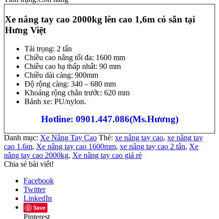
Xe nâng tay cao 2000kg lên cao 1,6m có sẵn tại
Hưng Việt
Tải trọng: 2 tấn
Chiều cao nâng tối đa: 1600 mm
Chiều cao hạ thấp nhất: 90 mm
Chiều dài càng: 900mm
Độ rộng càng: 340 – 680 mm
Khoảng rộng chân trước: 620 mm
Bánh xe: PU/nylon.
Hotline: 0901.447.086(Ms.Hương)
Danh mục:
Xe Nâng Tay Cao
Thẻ:
xe nâng tay cao
,
xe nâng tay
cao 1.6m
,
Xe nâng tay cao 1600mm
,
xe nâng tay cao 2 tân
,
Xe
nâng tay cao 2000kg
,
Xe nâng tay cao giá rẻ
Chia sẻ bài viết!
Facebook
Twitter
LinkedIn
Save
Pinterest