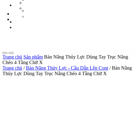
Tin Tức Xe Nâng
TIN TỨC
Tin Tức Xã Hội
Tin Tức Xe Nâng
LIÊN HỆ
Tin Tức Xã Hội
0 sp
LIÊN HỆ
0 sp
Trang chủ
Sản phẩm
Bàn Nâng Thủy Lực Dùng Tay Trục Nâng
Chéo 4 Tầng Chữ X
Trang chủ
/
Bàn Nâng Thủy Lực - Cầu Dẫn Lên Cont
/ Bàn Nâng
Thủy Lực Dùng Tay Trục Nâng Chéo 4 Tầng Chữ X