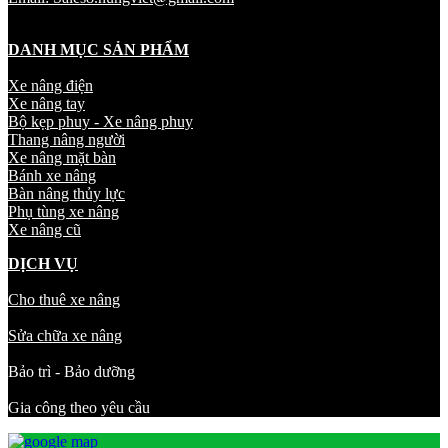
DANH MỤC SẢN PHẨM
Xe nâng điện
Xe nâng tay
Bộ kẹp phuy - Xe nâng phuy
Thang nâng người
Xe nâng mặt bàn
Bánh xe nâng
Bàn nâng thủy lực
Phụ tùng xe nâng
Xe nâng cũ
DỊCH VỤ
Cho thuê xe nâng
Sửa chữa xe nâng
Bảo trì - Bảo dưỡng
Gia công theo yêu cầu