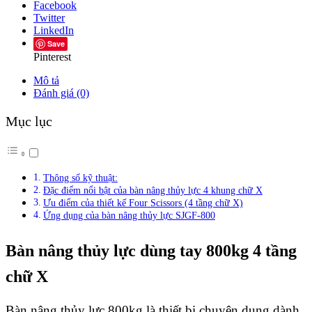
Facebook
Twitter
LinkedIn
Save
Pinterest
Mô tả
Đánh giá (0)
Mục lục
Thông số kỹ thuật:
Đặc điểm nổi bật của bàn nâng thủy lực 4 khung chữ X
Ưu điểm của thiết kế Four Scissors (4 tầng chữ X)
Ứng dụng của bàn nâng thủy lực SJGF-800
Bàn nâng thủy lực dùng tay 800kg 4 tầng
chữ X
Bàn nâng thủy lực 800kg là thiết bị chuyên dụng dành