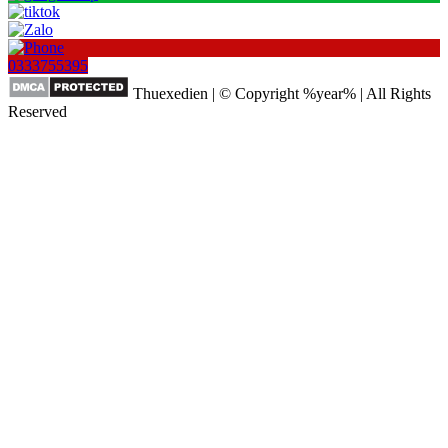
0333755395
Thuexedien | © Copyright %year% | All Rights
Reserved