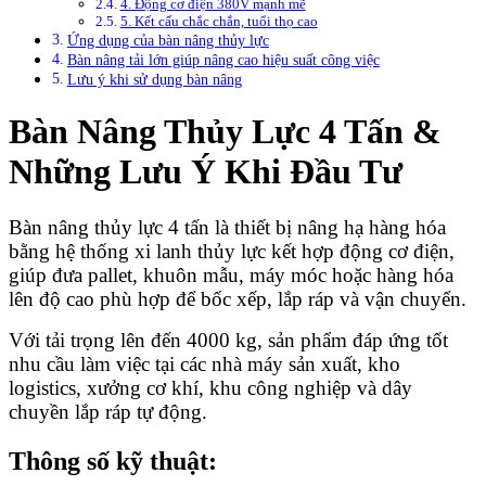
4. Động cơ điện 380V mạnh mẽ
5. Kết cấu chắc chắn, tuổi thọ cao
Ứng dụng của bàn nâng thủy lực
Bàn nâng tải lớn giúp nâng cao hiệu suất công việc
Lưu ý khi sử dụng bàn nâng
Bàn Nâng Thủy Lực 4 Tấn &
Những Lưu Ý Khi Đầu Tư
Bàn nâng thủy lực 4 tấn là thiết bị nâng hạ hàng hóa
bằng hệ thống xi lanh thủy lực kết hợp động cơ điện,
giúp đưa pallet, khuôn mẫu, máy móc hoặc hàng hóa
lên độ cao phù hợp để bốc xếp, lắp ráp và vận chuyển.
Với tải trọng lên đến 4000 kg, sản phẩm đáp ứng tốt
nhu cầu làm việc tại các nhà máy sản xuất, kho
logistics, xưởng cơ khí, khu công nghiệp và dây
chuyền lắp ráp tự động.
Thông số kỹ thuật: