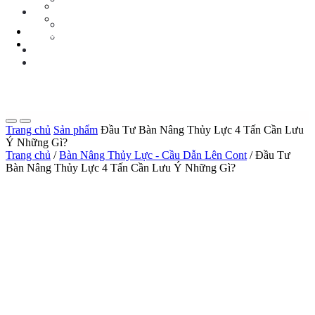
Tin Tức Xe Nâng
TIN TỨC
Tin Tức Xã Hội
Tin Tức Xe Nâng
LIÊN HỆ
Tin Tức Xã Hội
0 sp
LIÊN HỆ
0 sp
Trang chủ
Sản phẩm
Đầu Tư Bàn Nâng Thủy Lực 4 Tấn Cần Lưu
Ý Những Gì?
Trang chủ
/
Bàn Nâng Thủy Lực - Cầu Dẫn Lên Cont
/ Đầu Tư
Bàn Nâng Thủy Lực 4 Tấn Cần Lưu Ý Những Gì?