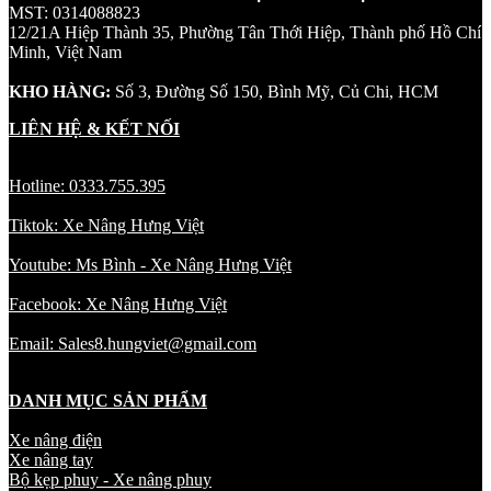
MST: 0314088823
12/21A Hiệp Thành 35, Phường Tân Thới Hiệp, Thành phố Hồ Chí
Minh, Việt Nam
KHO HÀNG:
Số 3, Đường Số 150, Bình Mỹ, Củ Chi, HCM
LIÊN HỆ & KẾT NỐI
Hotline: 0333.755.395
Tiktok: Xe Nâng Hưng Việt
Youtube: Ms Bình - Xe Nâng Hưng Việt
Facebook: Xe Nâng Hưng Việt
Email: Sales8.hungviet@gmail.com
DANH MỤC SẢN PHẨM
Xe nâng điện
Xe nâng tay
Bộ kẹp phuy - Xe nâng phuy