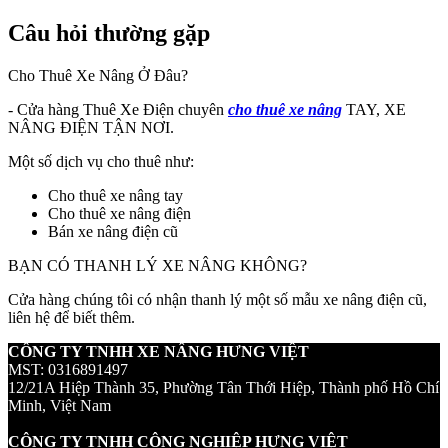
Câu hỏi thường gặp
Cho Thuê Xe Nâng Ở Đâu?
- Cửa hàng Thuê Xe Điện chuyên
cho thuê xe nâng
TAY, XE
NÂNG ĐIỆN TẬN NƠI.
Một số dịch vụ cho thuê như:
Cho thuê xe nâng tay
Cho thuê xe nâng điện
Bán xe nâng điện cũ
BẠN CÓ THANH LÝ XE NÂNG KHÔNG?
Cửa hàng chúng tôi có nhận thanh lý một số mẫu xe nâng điện cũ,
liên hệ để biết thêm.
CÔNG TY TNHH XE NÂNG HƯNG VIỆT
MST: 0316891497
12/21A Hiệp Thành 35, Phường Tân Thới Hiệp, Thành phố Hồ Chí
Minh, Việt Nam
CÔNG TY TNHH CÔNG NGHIỆP HƯNG VIỆT