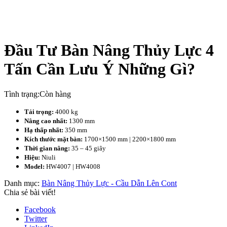
Đầu Tư Bàn Nâng Thủy Lực 4
Tấn Cần Lưu Ý Những Gì?
Tình trạng:
Còn hàng
Tải trọng:
4000 kg
Nâng cao nhất:
1300 mm
Hạ thấp nhất:
350 mm
Kích thước mặt bàn:
1700×1500 mm | 2200×1800 mm
Thời gian nâng:
35 – 45 giây
Hiệu:
Niuli
Model:
HW4007 | HW4008
Danh mục:
Bàn Nâng Thủy Lực - Cầu Dẫn Lên Cont
Chia sẻ bài viết!
Facebook
Twitter