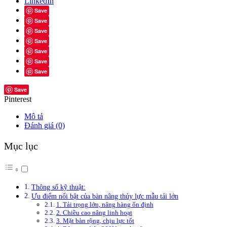
LinkedIn
Save
Save
Save
Save
Save
Save
Save
Save
Pinterest
Mô tả
Đánh giá (0)
Mục lục
Thông số kỹ thuật:
Ưu điểm nổi bật của bàn nâng thủy lực mẫu tải lớn
1. Tải trọng lớn, nâng hàng ổn định
2. Chiều cao nâng linh hoạt
3. Mặt bàn rộng, chịu lực tốt