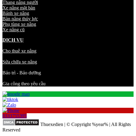
Thang nâng người
Xe nâng mặt bàn
Bánh xe nâng
Bàn nâng thủy lực
Phụ tùng xe nâng
Xe nâng cũ
DỊCH VỤ
Cho thuê xe nâng
Sửa chữa xe nâng
Bảo trì - Bảo dưỡng
Gia công theo yêu cầu
0333755395
Thuexedien | © Copyright %year% | All Rights
Reserved