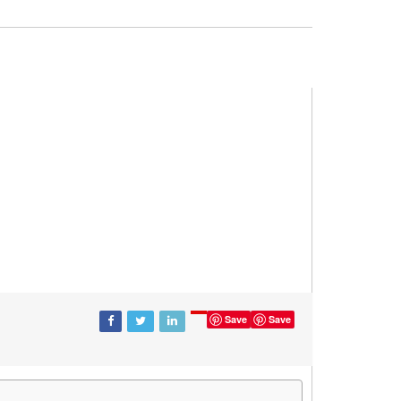
Save
Save