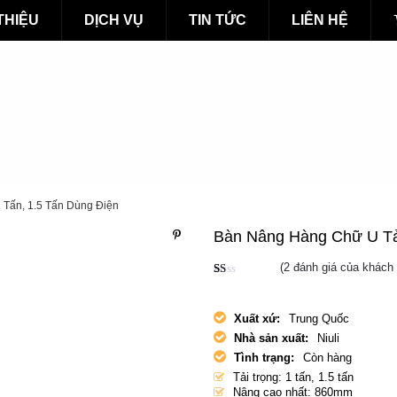
 THIỆU
DỊCH VỤ
TIN TỨC
LIÊN HỆ
 Tấn, 1.5 Tấn Dùng Điện
Bàn Nâng Hàng Chữ U Tải
(
2
đánh giá của khách 
1.
1
00
trê
Xuất xứ:
Trung Quốc
n
5
Nhà sản xuất:
Niuli
dự
a
Tình trạng:
Còn hàng
trê
n
Tải trọng: 1 tấn, 1.5 tấn
đá
Nâng cao nhất: 860mm