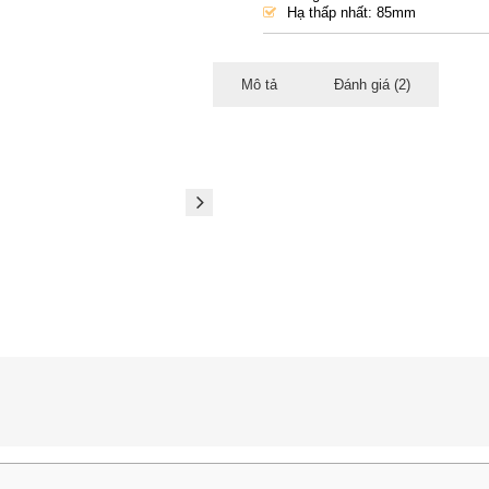
nh
Hạ thấp nhất: 85mm
gi
á
Mô tả
Đánh giá (2)