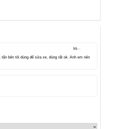
Đ
1 tấn bên tôi dùng để sửa xe, dùng rất ok. Anh em nên
ượ
c
xế
p
hạ
ng
1
5
sa
o