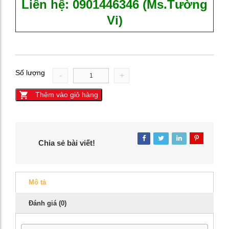
Liên hệ:
0901446346 (Ms.Tường
Vi)
Số lượng
-
+
Thêm vào giỏ hàng
Chia sẻ bài viết!
09014463
(Ms.Tườ
Vi)
Mô tả
Đánh giá (0)