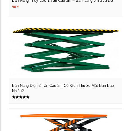
Bàn Nâng Thủy Lực 1 Tấn Cao 3m – Bàn Nâng 3m SJG1-3
90
₫
Xem chi tiết
Bàn Nâng Điện 2 Tấn Cao 3m Có Kích Thước Mặt Bàn Bao
Nhiêu?
Xem chi tiết
Được xếp
hạng
5.00
5 sao