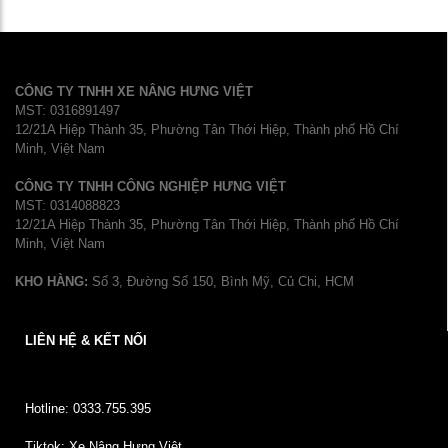
CÔNG TY TNHH XE NÂNG HƯNG VIỆT
MST: 0316891497
12/21A Hiệp Thành 35, Phường Tân Thới Hiệp, Thành phố Hồ Chí
Minh, Việt Nam
CÔNG TY TNHH CÔNG NGHIỆP HƯNG VIỆT
MST: 0314088823
12/21A Hiệp Thành 35, Phường Tân Thới Hiệp, Thành phố Hồ Chí
Minh, Việt Nam
KHO HÀNG:
Số 3, Đường Số 150, Bình Mỹ, Củ Chi, HCM
LIÊN HỆ & KẾT NỐI
Hotline: 0333.755.395
Tiktok: Xe Nâng Hưng Việt