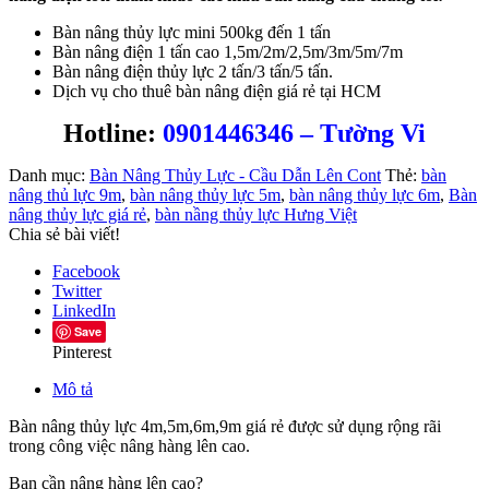
Bàn nâng thủy lực mini 500kg đến 1 tấn
Bàn nâng điện 1 tấn cao 1,5m/2m/2,5m/3m/5m/7m
Bàn nâng điện thủy lực 2 tấn/3 tấn/5 tấn.
Dịch vụ cho thuê bàn nâng điện giá rẻ tại HCM
Hotline:
0901446346 – Tường Vi
Danh mục:
Bàn Nâng Thủy Lực - Cầu Dẫn Lên Cont
Thẻ:
bàn
nâng thủ lực 9m
,
bàn nâng thủy lực 5m
,
bàn nâng thủy lực 6m
,
Bàn
nâng thủy lực giá rẻ
,
bàn nầng thủy lực Hưng Việt
Chia sẻ bài viết!
Facebook
Twitter
LinkedIn
Save
Pinterest
Mô tả
Bàn nâng thủy lực 4m,5m,6m,9m giá rẻ được sử dụng rộng rãi
trong công việc nâng hàng lên cao.
Bạn cần nâng hàng lên cao?