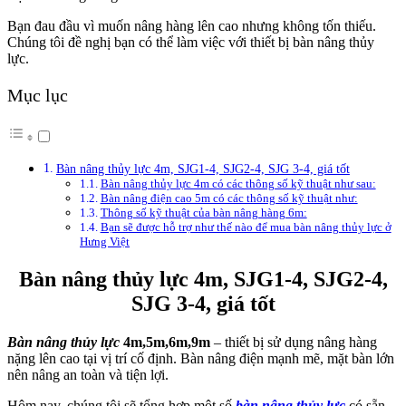
Bạn đau đầu vì muốn nâng hàng lên cao nhưng không tốn thiếu.
Chúng tôi đề nghị bạn có thể làm việc với thiết bị bàn nâng thủy
lực.
Mục lục
Bàn nâng thủy lực 4m, SJG1-4, SJG2-4, SJG 3-4, giá tốt
Bàn nâng thủy lực 4m có các thông số kỹ thuật như sau:
Bàn nâng điện cao 5m có các thông số kỹ thuật như:
Thông số kỹ thuật của bàn nâng hàng 6m:
Bạn sẽ được hỗ trợ như thế nào để mua bàn nâng thủy lực ở
Hưng Việt
Bàn nâng thủy lực 4m, SJG1-4, SJG2-4,
SJG 3-4, giá tốt
Bàn nâng thủy lực
4m,5m,6m,9m
– thiết bị sử dụng nâng hàng
nặng lên cao tại vị trí cố định. Bàn nâng điện mạnh mẽ, mặt bàn lớn
nên nâng an toàn và tiện lợi.
Hôm nay, chúng tôi sẽ tổng hợp một số
bàn nâng thủy lực
có sẵn