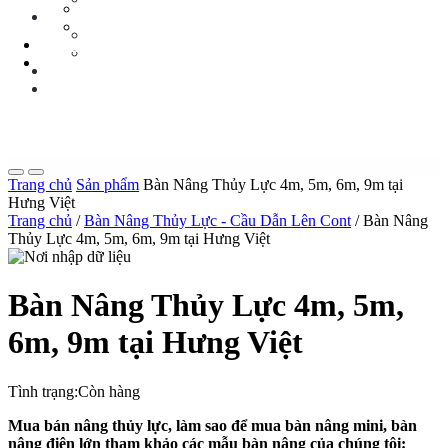
Tin Tức Xe Nâng
TIN TỨC
Tin Tức Xã Hội
Tin Tức Xe Nâng
LIÊN HỆ
Tin Tức Xã Hội
0 sp
LIÊN HỆ
0 sp
Trang chủ
Sản phẩm
Bàn Nâng Thủy Lực 4m, 5m, 6m, 9m tại
Hưng Việt
Trang chủ
/
Bàn Nâng Thủy Lực - Cầu Dẫn Lên Cont
/ Bàn Nâng
Thủy Lực 4m, 5m, 6m, 9m tại Hưng Việt
Bàn Nâng Thủy Lực 4m, 5m,
6m, 9m tại Hưng Việt
Tình trạng:
Còn hàng
Mua bán nâng thủy lực, làm sao để mua bàn nâng mini, bàn
nâng điện lớn tham khảo các mẫu bàn nâng của chúng tôi: