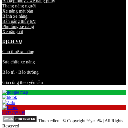
Bộ kẹp phuy - Xe nâng phuy
Thang nâng người
Xe nâng mặt bàn
Bánh xe nâng
Bàn nâng thủy lực
Phụ tùng xe nâng
Xe nâng cũ
DỊCH VỤ
Cho thuê xe nâng
Sửa chữa xe nâng
Bảo trì - Bảo dưỡng
Gia công theo yêu cầu
0333755395
Thuexedien | © Copyright %year% | All Rights
Reserved