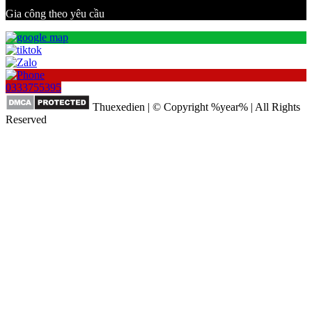
Gia công theo yêu cầu
0333755395
Thuexedien | © Copyright %year% | All Rights
Reserved