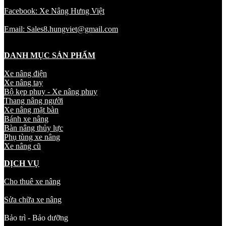
Facebook: Xe Nâng Hưng Việt
Email: Sales8.hungviet@gmail.com
DANH MỤC SẢN PHẨM
Xe nâng điện
Xe nâng tay
Bộ kẹp phuy - Xe nâng phuy
Thang nâng người
Xe nâng mặt bàn
Bánh xe nâng
Bàn nâng thủy lực
Phụ tùng xe nâng
Xe nâng cũ
DỊCH VỤ
Cho thuê xe nâng
Sửa chữa xe nâng
Bảo trì - Bảo dưỡng