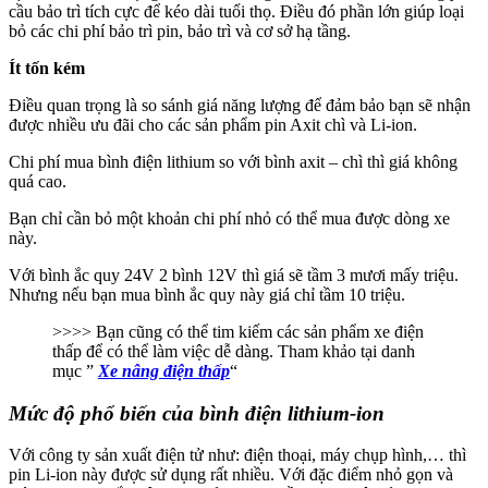
cầu bảo trì tích cực để kéo dài tuổi thọ. Điều đó phần lớn giúp loại
bỏ các chi phí bảo trì pin, bảo trì và cơ sở hạ tầng.
Ít tốn kém
Điều quan trọng là so sánh giá năng lượng để đảm bảo bạn sẽ nhận
được nhiều ưu đãi cho các sản phẩm pin Axit chì và Li-ion.
Chi phí mua bình điện lithium so với bình axit – chì thì giá không
quá cao.
Bạn chỉ cần bỏ một khoản chi phí nhỏ có thể mua được dòng xe
này.
Với bình ắc quy 24V 2 bình 12V thì giá sẽ tầm 3 mươi mấy triệu.
Nhưng nếu bạn mua bình ắc quy này giá chỉ tầm 10 triệu.
>>>> Bạn cũng có thể tim kiếm các sản phẩm xe điện
thấp để có thể làm việc dễ dàng. Tham khảo tại danh
mục ”
Xe nâng điện thấp
“
Mức độ phổ biến của bình điện lithium-ion
Với công ty sản xuất điện tử như: điện thoại, máy chụp hình,… thì
pin Li-ion này được sử dụng rất nhiều. Với đặc điểm nhỏ gọn và