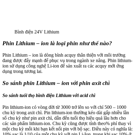
Bình điện 24V Lithium
Phin Lithium – ion là loại phin như thế nào?
Phin Lithium – ion là dòng bình acquy thân thiện với môi trường
đang được đẩy mạnh để phục vụ trong ngành xe nâng. Phin lithium-
ion sử dụng công nghệ Li-ion để sản xuất ra các acquy mới ứng
dụng trong tương lai.
So sánh phin Lithium – ion với phin axit chì
So sánh tuổi thọ bình điện Lithium với acid chì
Pin lithium-ion có vòng đời từ 3000 trở lên so với chỉ 500 – 1000
chu kỳ trong axit chì. Pin lithium-ion thường kéo dài gấp nhiều lần
số chu kỳ như pin axit chì, dẫn đến tuổi thọ hiệu quả lâu hơn cho
các sản phẩm lithium-ion. Chu kỳ cũng được tính theo% phí thay vì
một chu kỳ mỗi khi bạn kết nối pin với bộ sạc. Điều này có nghĩa là:
10% sạc là 1/10 của một chu kỳ với pin Li-Ion, trong khi sạc 10% ở