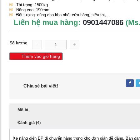
32,000,000 ₫.
Tải trọng: 1500kg
Nâng cao: 190mm
Đối tượng: dùng cho kho nhỏ, cửa hàng, siêu thị,…
Liên hệ mua hàng:
0901447086
(Ms
Số lượng
-
+
Thêm vào giỏ hàng
Chia sẻ bài viết!
Mô tả
Đánh giá (4)
Xe nâng điện EP di chuyển hàng trong kho đơn giản dễ dàng. Bạn đ