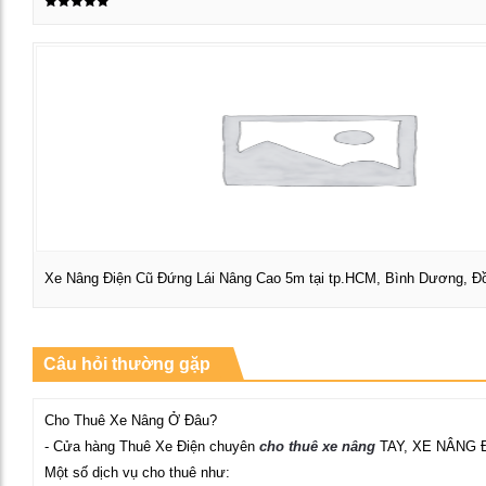
Được xếp
Xem chi tiết
hạng
5.00
5 sao
Xe Nâng Điện Cũ Đứng Lái Nâng Cao 5m tại tp.HCM, Bình Dương, Đồ
Xem chi tiết
Câu hỏi thường gặp
Cho Thuê Xe Nâng Ở Đâu?
- Cửa hàng Thuê Xe Điện chuyên
cho thuê xe nâng
TAY, XE NÂNG 
Một số dịch vụ cho thuê như: