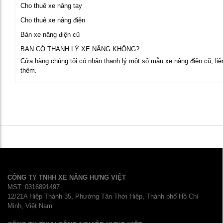
Cho thuê xe nâng tay
Cho thuê xe nâng điện
Bán xe nâng điện cũ
BẠN CÓ THANH LÝ XE NÂNG KHÔNG?
Cửa hàng chúng tôi có nhận thanh lý một số mẫu xe nâng điện cũ, liên
thêm.
CÔNG TY TNHH XE NÂNG HƯNG VIỆT
MST: 0316891497
12/21A Hiệp Thành 35, Phường Tân Thới Hiệp, Thành phố Hồ Chí
Minh, Việt Nam