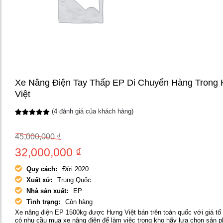
Xe Nâng Điện Tay Thấp EP Di Chuyển Hàng Trong
Việt
(
4
đánh giá của khách hàng)
5.00
4
trên 5
dựa trên
đánh giá
Giá
45,000,000
₫
gốc
32,000,000
₫
Giá
là:
Quy cách:
Đời 2020
hiện
45,000,000 ₫.
Xuất xứ:
Trung Quốc
Nhà sản xuất:
EP
tại
Tình trạng:
Còn hàng
là:
Xe nâng điện EP 1500kg được Hưng Việt bán trên toàn quốc với giá tố
có nhu cầu mua xe nâng điện để làm việc trong kho hãy lựa chọn sản 