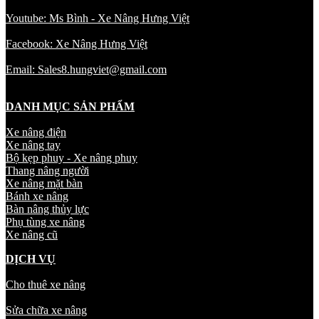
Youtube: Ms Bình - Xe Nâng Hưng Việt
Facebook: Xe Nâng Hưng Việt
Email: Sales8.hungviet@gmail.com
DANH MỤC SẢN PHẨM
Xe nâng điện
Xe nâng tay
Bộ kẹp phuy - Xe nâng phuy
Thang nâng người
Xe nâng mặt bàn
Bánh xe nâng
Bàn nâng thủy lực
Phụ tùng xe nâng
Xe nâng cũ
DỊCH VỤ
Cho thuê xe nâng
Sửa chữa xe nâng