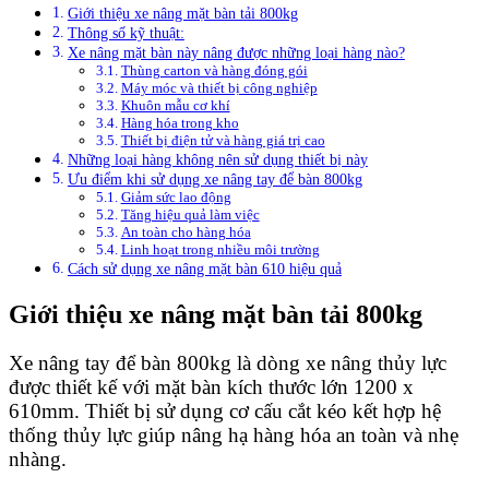
Giới thiệu xe nâng mặt bàn tải 800kg
Thông số kỹ thuật:
Xe nâng mặt bàn này nâng được những loại hàng nào?
Thùng carton và hàng đóng gói
Máy móc và thiết bị công nghiệp
Khuôn mẫu cơ khí
Hàng hóa trong kho
Thiết bị điện tử và hàng giá trị cao
Những loại hàng không nên sử dụng thiết bị này
Ưu điểm khi sử dụng xe nâng tay để bàn 800kg
Giảm sức lao động
Tăng hiệu quả làm việc
An toàn cho hàng hóa
Linh hoạt trong nhiều môi trường
Cách sử dụng xe nâng mặt bàn 610 hiệu quả
Giới thiệu xe nâng mặt bàn tải 800kg
Xe nâng tay để bàn 800kg là dòng xe nâng thủy lực
được thiết kế với mặt bàn kích thước lớn 1200 x
610mm. Thiết bị sử dụng cơ cấu cắt kéo kết hợp hệ
thống thủy lực giúp nâng hạ hàng hóa an toàn và nhẹ
nhàng.