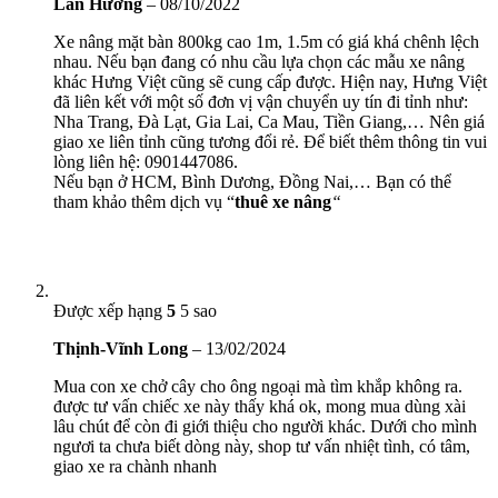
Lan Hương
–
08/10/2022
Xe nâng mặt bàn 800kg cao 1m, 1.5m có giá khá chênh lệch
nhau. Nếu bạn đang có nhu cầu lựa chọn các mẫu xe nâng
khác Hưng Việt cũng sẽ cung cấp được. Hiện nay, Hưng Việt
đã liên kết với một số đơn vị vận chuyển uy tín đi tỉnh như:
Nha Trang, Đà Lạt, Gia Lai, Ca Mau, Tiền Giang,… Nên giá
giao xe liên tỉnh cũng tương đổi rẻ. Để biết thêm thông tin vui
lòng liên hệ: 0901447086.
Nếu bạn ở HCM, Bình Dương, Đồng Nai,… Bạn có thể
tham khảo thêm dịch vụ “
thuê xe nâng
“
Được xếp hạng
5
5 sao
Thịnh-Vĩnh Long
–
13/02/2024
Mua con xe chở cây cho ông ngoại mà tìm khắp không ra.
được tư vấn chiếc xe này thấy khá ok, mong mua dùng xài
lâu chút để còn đi giới thiệu cho người khác. Dưới cho mình
ngươi ta chưa biết dòng này, shop tư vấn nhiệt tình, có tâm,
giao xe ra chành nhanh