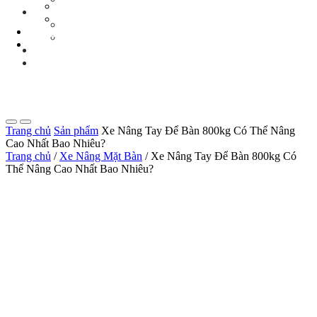
Tin Tức Xe Nâng
TIN TỨC
Tin Tức Xã Hội
Tin Tức Xe Nâng
LIÊN HỆ
Tin Tức Xã Hội
0 sp
LIÊN HỆ
0 sp
Trang chủ
Sản phẩm
Xe Nâng Tay Để Bàn 800kg Có Thể Nâng
Cao Nhất Bao Nhiêu?
Trang chủ
/
Xe Nâng Mặt Bàn
/ Xe Nâng Tay Để Bàn 800kg Có
Thể Nâng Cao Nhất Bao Nhiêu?