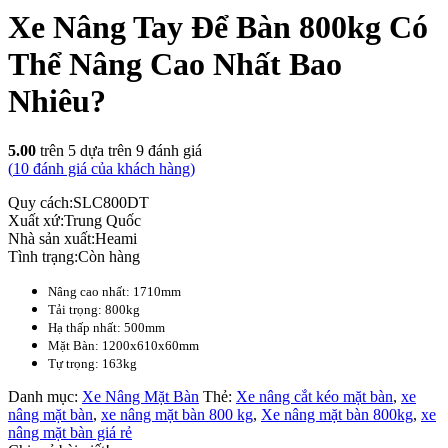
Xe Nâng Tay Để Bàn 800kg Có
Thể Nâng Cao Nhất Bao
Nhiêu?
5.00
trên 5 dựa trên
9
đánh giá
(
10
đánh giá của khách hàng)
Quy cách:
SLC800DT
Xuất xứ:
Trung Quốc
Nhà sản xuất:
Heami
Tình trạng:
Còn hàng
Nâng cao nhất: 1710mm
Tải trọng: 800kg
Hạ thấp nhất: 500mm
Mặt Bàn: 1200x610x60mm
Tự trọng: 163kg
Danh mục:
Xe Nâng Mặt Bàn
Thẻ:
Xe nâng cắt kéo mặt bàn
,
xe
nâng mặt bàn
,
xe nâng mặt bàn 800 kg
,
Xe nâng mặt bàn 800kg
,
xe
nâng mặt bàn giá rẻ