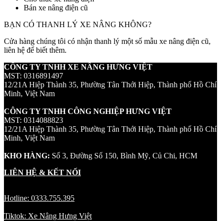
Bán xe nâng điện cũ
BẠN CÓ THANH LÝ XE NÂNG KHÔNG?
Cửa hàng chúng tôi có nhận thanh lý một số mẫu xe nâng điện cũ,
liên hệ để biết thêm.
CÔNG TY TNHH XE NÂNG HƯNG VIỆT
MST: 0316891497
12/21A Hiệp Thành 35, Phường Tân Thới Hiệp, Thành phố Hồ Chí
Minh, Việt Nam
CÔNG TY TNHH CÔNG NGHIỆP HƯNG VIỆT
MST: 0314088823
12/21A Hiệp Thành 35, Phường Tân Thới Hiệp, Thành phố Hồ Chí
Minh, Việt Nam
KHO HÀNG:
Số 3, Đường Số 150, Bình Mỹ, Củ Chi, HCM
LIÊN HỆ & KẾT NỐI
Hotline: 0333.755.395
Tiktok: Xe Nâng Hưng Việt