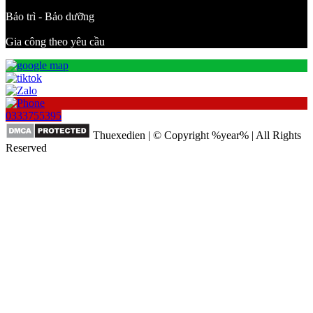
Bảo trì - Bảo dưỡng
Gia công theo yêu cầu
0333755395
Thuexedien | © Copyright %year% | All Rights
Reserved