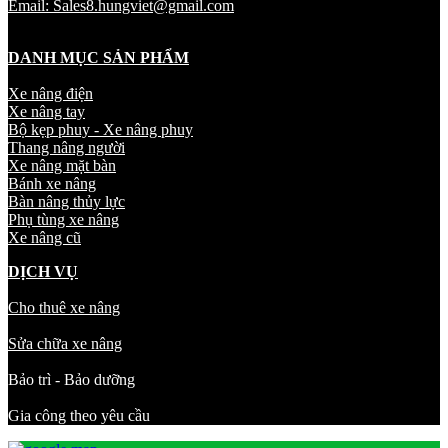
Email: Sales8.hungviet@gmail.com
DANH MỤC SẢN PHẨM
Xe nâng điện
Xe nâng tay
Bộ kẹp phuy - Xe nâng phuy
Thang nâng người
Xe nâng mặt bàn
Bánh xe nâng
Bàn nâng thủy lực
Phụ tùng xe nâng
Xe nâng cũ
DỊCH VỤ
Cho thuê xe nâng
Sửa chữa xe nâng
Bảo trì - Bảo dưỡng
Gia công theo yêu cầu