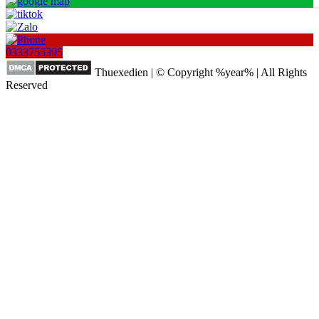
0333755395
Thuexedien | © Copyright %year% | All Rights
Reserved