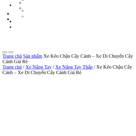
Tin Tức Xe Nâng
TIN TỨC
Tin Tức Xã Hội
Tin Tức Xe Nâng
LIÊN HỆ
Tin Tức Xã Hội
0 sp
LIÊN HỆ
0 sp
Trang chủ
Sản phẩm
Xe Kéo Chậu Cây Cảnh – Xe Di Chuyển Cây
Cảnh Giá Rẻ
Trang chủ
/
Xe Nâng Tay
/
Xe Nâng Tay Thấp
/ Xe Kéo Chậu Cây
Cảnh – Xe Di Chuyển Cây Cảnh Giá Rẻ