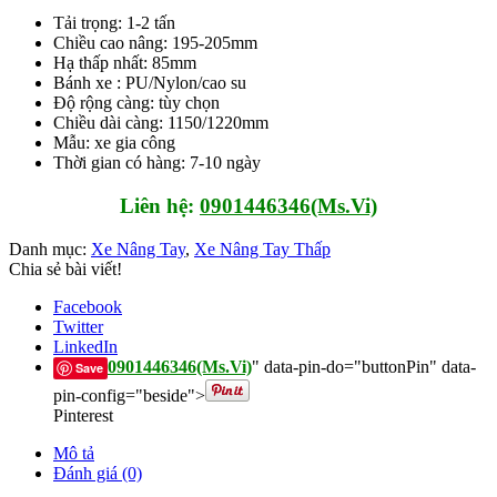
Tải trọng: 1-2 tấn
Chiều cao nâng: 195-205mm
Hạ thấp nhất: 85mm
Bánh xe : PU/Nylon/cao su
Độ rộng càng: tùy chọn
Chiều dài càng: 1150/1220mm
Mẫu: xe gia công
Thời gian có hàng: 7-10 ngày
Liên hệ:
0901446346(Ms.Vi)
Danh mục:
Xe Nâng Tay
,
Xe Nâng Tay Thấp
Chia sẻ bài viết!
Facebook
Twitter
LinkedIn
0901446346(Ms.Vi)
" data-pin-do="buttonPin" data-
Save
pin-config="beside">
Pinterest
Mô tả
Đánh giá (0)