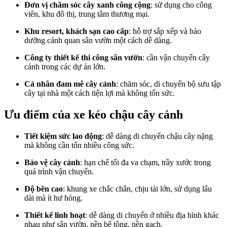
Đơn vị chăm sóc cây xanh công cộng
: sử dụng cho công
viên, khu đô thị, trung tâm thương mại.
Khu resort, khách sạn cao cấp
: hỗ trợ sắp xếp và bảo
dưỡng cảnh quan sân vườn một cách dễ dàng.
Công ty thiết kế thi công sân vườn
: cần vận chuyển cây
cảnh trong các dự án lớn.
Cá nhân đam mê cây cảnh
: chăm sóc, di chuyển bộ sưu tập
cây tại nhà một cách tiện lợi mà không tốn sức.
Ưu điểm của xe kéo chậu cây cảnh
Tiết kiệm sức lao động
: dễ dàng di chuyển chậu cây nặng
mà không cần tốn nhiều công sức.
Bảo vệ cây cảnh
: hạn chế tối đa va chạm, trầy xước trong
quá trình vận chuyển.
Độ bền cao
: khung xe chắc chắn, chịu tải lớn, sử dụng lâu
dài mà ít hư hỏng.
Thiết kế linh hoạt
: dễ dàng di chuyển ở nhiều địa hình khác
nhau như sân vườn, nền bê tông, nền gạch.