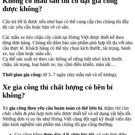
Không có mẫu sẵn thì có đặt gia công
được không?
Câu trả lời là được nếu như bạn có thể cung cấp cho chúng tôi đầy
đủ các yêu cầu hoặc bản vẽ có sẵn.
Các mẫu xe kéo chậu cây cảnh tại Hưng Việt được thiết kế theo
từng đơn hàng. Chúng tôi đảm bảo sản phẩm phù hợp tối đa với nhu
cầu thực tế. Khách hàng có thể tùy chọn kích thước, tải trọng, bánh
xe, tay cầm hoặc màu sắc.
Cụ thể sản xuất xe theo các thông số riêng biệt như: kích thước
chậu, tải trọng, loại bánh xe, tay cầm điều khiển, màu sắc…
Thời gian gia công:
từ 3–7 ngày (tùy mẫu mã và số lượng).
Xe gia công thì chất lượng có bền bỉ
không?
Xe
gia công theo yêu cầu hoàn toàn có thể bền bỉ
, thậm chí còn
chắc chắn & phù hợp hơn
nếu được thiết kế và sử dụng vật liệu tốt.
Những đơn vị uy tín như Hưng Việt cùng đội ngũ kỹ thuật viên dày
dặn kinh nghiệm sản phẩm mà chúng tôi gia công thường:
Gia công bằng
thép dày 4 li, chịu lực tốt
, có sơn tĩnh điện