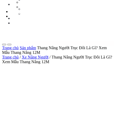
Tin Tức Xe Nâng
TIN TỨC
Tin Tức Xã Hội
Tin Tức Xe Nâng
LIÊN HỆ
Tin Tức Xã Hội
0 sp
LIÊN HỆ
0 sp
Trang chủ
Sản phẩm
Thang Nâng Người Trục Đôi Là Gì? Xem
Mẫu Thang Nâng 12M
Trang chủ
/
Xe Nâng Người
/ Thang Nâng Người Trục Đôi Là Gì?
Xem Mẫu Thang Nâng 12M