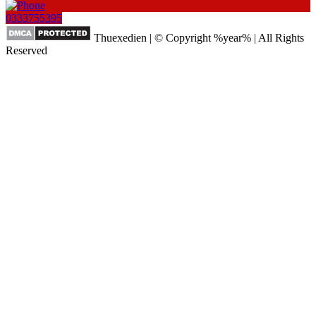
0333755395
Thuexedien | © Copyright %year% | All Rights
Reserved