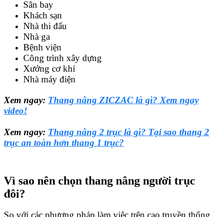
Sân bay
Khách sạn
Nhà thi đấu
Nhà ga
Bệnh viện
Công trình xây dựng
Xưởng cơ khí
Nhà máy điện
Xem ngay:
Thang nâng ZICZAC là gì? Xem ngay
video!
Xem ngay:
Thang nâng 2 trục là gì? Tại sao thang 2
trục an toàn hơn thang 1 trục?
Vì sao nên chọn thang nâng người trục
đôi?
So với các phương pháp làm việc trên cao truyền thống