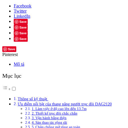
Facebook
Twitter
LinkedIn
Save
Save
Save
Save
Save
Pinterest
Mô tả
Mục lục
Thông số kỹ thuật
Ưu điểm nổi bật của thang nâng người trục đôi DAG2120
1. Làm việc ở độ cao lên đến 13.7m
2. Thiết kế trục đôi chắc chắn
3. Vận hành bằng điện
4. Sàn thao tác rộng rãi
5. Chân chống mở rộng an toàn