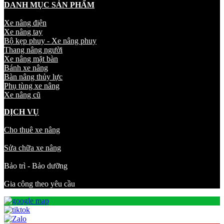
DANH MỤC SẢN PHẨM
Xe nâng điện
Xe nâng tay
Bộ kẹp phuy - Xe nâng phuy
Thang nâng người
Xe nâng mặt bàn
Bánh xe nâng
Bàn nâng thủy lực
Phụ tùng xe nâng
Xe nâng cũ
DỊCH VỤ
Cho thuê xe nâng
Sửa chữa xe nâng
Bảo trì - Bảo dưỡng
Gia công theo yêu cầu