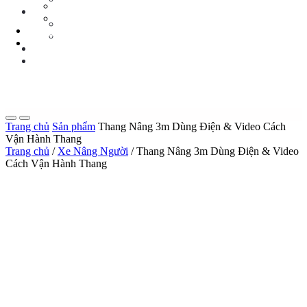
Tin Tức Xe Nâng
TIN TỨC
Tin Tức Xã Hội
Tin Tức Xe Nâng
LIÊN HỆ
Tin Tức Xã Hội
0 sp
LIÊN HỆ
0 sp
Trang chủ
Sản phẩm
Thang Nâng 3m Dùng Điện & Video Cách
Vận Hành Thang
Trang chủ
/
Xe Nâng Người
/ Thang Nâng 3m Dùng Điện & Video
Cách Vận Hành Thang