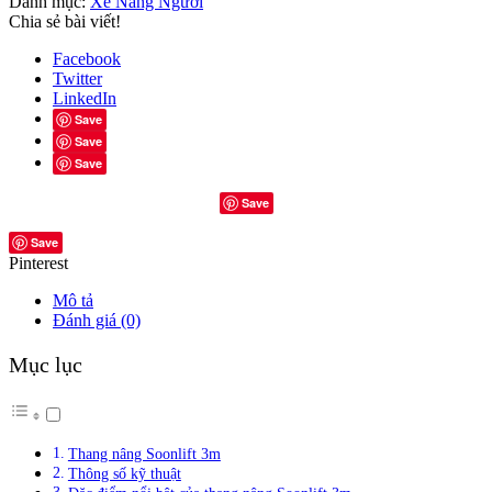
Danh mục:
Xe Nâng Người
Chia sẻ bài viết!
Facebook
Twitter
LinkedIn
Save
Save
Save
Save
Save
Pinterest
Mô tả
Đánh giá (0)
Mục lục
Thang nâng Soonlift 3m
Thông số kỹ thuật