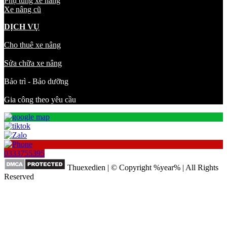
Phụ tùng xe nâng
Xe nâng cũ
DỊCH VỤ
Cho thuê xe nâng
Sửa chữa xe nâng
Bảo trì - Bảo dưỡng
Gia công theo yêu cầu
0333755395
Thuexedien | © Copyright %year% | All Rights
Reserved