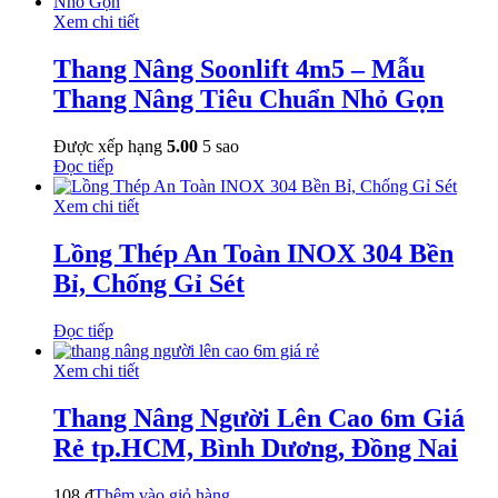
Xem chi tiết
Thang Nâng Soonlift 4m5 – Mẫu
Thang Nâng Tiêu Chuẩn Nhỏ Gọn
Được xếp hạng
5.00
5 sao
Đọc tiếp
Xem chi tiết
Lồng Thép An Toàn INOX 304 Bền
Bỉ, Chống Gỉ Sét
Đọc tiếp
Xem chi tiết
Thang Nâng Người Lên Cao 6m Giá
Rẻ tp.HCM, Bình Dương, Đồng Nai
108
₫
Thêm vào giỏ hàng