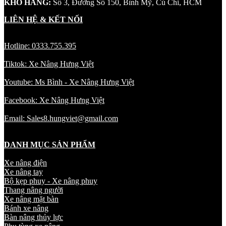
KHO HÀNG:
Số 3, Đường Số 150, Bình Mỹ, Củ Chi, HCM
LIÊN HỆ & KẾT NỐI
Hotline: 0333.755.395
Tiktok: Xe Nâng Hưng Việt
Youtube: Ms Bình - Xe Nâng Hưng Việt
Facebook: Xe Nâng Hưng Việt
Email: Sales8.hungviet@gmail.com
DANH MỤC SẢN PHẨM
Xe nâng điện
Xe nâng tay
Bộ kẹp phuy - Xe nâng phuy
Thang nâng người
Xe nâng mặt bàn
Bánh xe nâng
Bàn nâng thủy lực