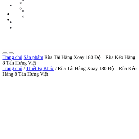
Tin Tức Xe Nâng
TIN TỨC
Tin Tức Xã Hội
Tin Tức Xe Nâng
LIÊN HỆ
Tin Tức Xã Hội
0 sp
LIÊN HỆ
0 sp
Trang chủ
Sản phẩm
Rùa Tải Hàng Xoay 180 Độ – Rùa Kéo Hàng
8 Tấn Hưng Việt
Trang chủ
/
Thiết Bị Khác
/ Rùa Tải Hàng Xoay 180 Độ – Rùa Kéo
Hàng 8 Tấn Hưng Việt