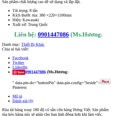
Sản phẩm chất lượng cao dễ sử dụng và lắp đặt.
Tải trọng: 8 tấn
Kích thước rùa: 380 ×220×1100mm
Hiệu: Kawasaki
Xuất xứ: Trung Quốc
Liên hệ:
0901447086
(Ms.Hương
)
Danh mục:
Thiết Bị Khác
Chia sẻ bài viết!
Facebook
Twitter
LinkedIn
0901447086
(Ms.Hương
)
Save
" data-pin-do="buttonPin" data-pin-config="beside">
Pinterest
Mô tả
Đánh giá (0)
Rùa tải hàng xoay 180 độ có sẵn cửa hàng Hưng Việt. Sản phẩm
rùa kéo hàng này sẽ giúp cho bạn linh động hơn khi làm việc.