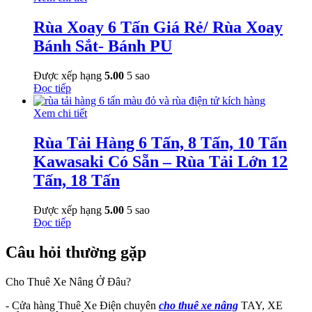
Rùa Xoay 6 Tấn Giá Rẻ/ Rùa Xoay
Bánh Sắt- Bánh PU
Được xếp hạng
5.00
5 sao
Đọc tiếp
Xem chi tiết
Rùa Tải Hàng 6 Tấn, 8 Tấn, 10 Tấn
Kawasaki Có Sẵn – Rùa Tải Lớn 12
Tấn, 18 Tấn
Được xếp hạng
5.00
5 sao
Đọc tiếp
Câu hỏi thường gặp
Cho Thuê Xe Nâng Ở Đâu?
- Cửa hàng Thuê Xe Điện chuyên
cho thuê xe nâng
TAY, XE