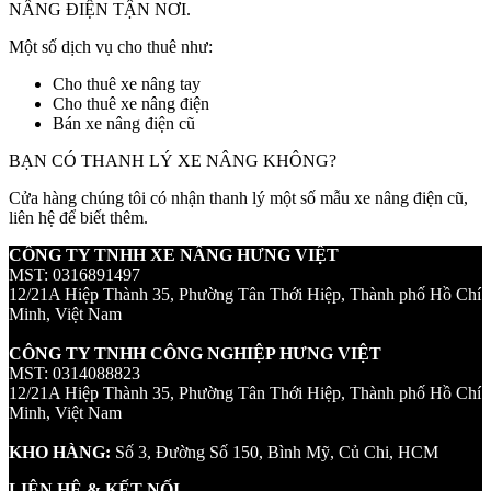
NÂNG ĐIỆN TẬN NƠI.
Một số dịch vụ cho thuê như:
Cho thuê xe nâng tay
Cho thuê xe nâng điện
Bán xe nâng điện cũ
BẠN CÓ THANH LÝ XE NÂNG KHÔNG?
Cửa hàng chúng tôi có nhận thanh lý một số mẫu xe nâng điện cũ,
liên hệ để biết thêm.
CÔNG TY TNHH XE NÂNG HƯNG VIỆT
MST: 0316891497
12/21A Hiệp Thành 35, Phường Tân Thới Hiệp, Thành phố Hồ Chí
Minh, Việt Nam
CÔNG TY TNHH CÔNG NGHIỆP HƯNG VIỆT
MST: 0314088823
12/21A Hiệp Thành 35, Phường Tân Thới Hiệp, Thành phố Hồ Chí
Minh, Việt Nam
KHO HÀNG:
Số 3, Đường Số 150, Bình Mỹ, Củ Chi, HCM
LIÊN HỆ & KẾT NỐI