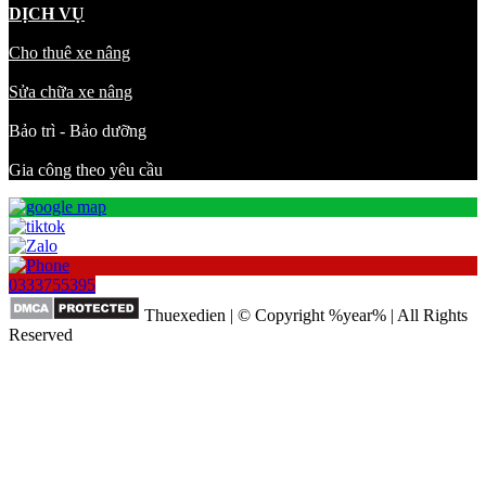
DỊCH VỤ
Cho thuê xe nâng
Sửa chữa xe nâng
Bảo trì - Bảo dưỡng
Gia công theo yêu cầu
0333755395
Thuexedien | © Copyright %year% | All Rights
Reserved