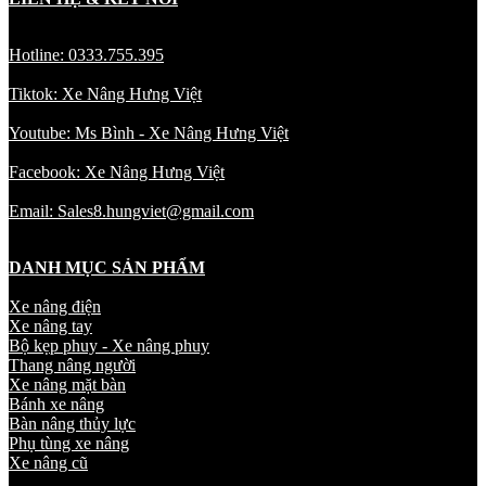
Hotline: 0333.755.395
Tiktok: Xe Nâng Hưng Việt
Youtube: Ms Bình - Xe Nâng Hưng Việt
Facebook: Xe Nâng Hưng Việt
Email: Sales8.hungviet@gmail.com
DANH MỤC SẢN PHẨM
Xe nâng điện
Xe nâng tay
Bộ kẹp phuy - Xe nâng phuy
Thang nâng người
Xe nâng mặt bàn
Bánh xe nâng
Bàn nâng thủy lực
Phụ tùng xe nâng
Xe nâng cũ