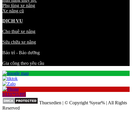
Bàn nâng thủy lực
Phụ tùng xe nâng
Xe nâng cũ
DỊCH VỤ
Cho thuê xe nâng
Sửa chữa xe nâng
Bảo trì - Bảo dưỡng
Gia công theo yêu cầu
0333755395
Thuexedien | © Copyright %year% | All Rights
Reserved