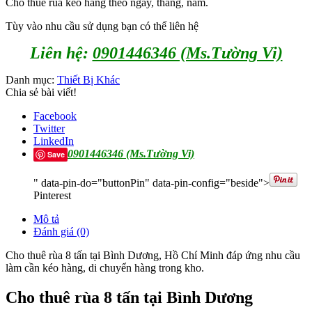
Cho thuê rùa kéo hàng theo ngày, tháng, năm.
Tùy vào nhu cầu sử dụng bạn có thể liên hệ
Liên hệ:
0901446346 (Ms.Tường Vi)
Danh mục:
Thiết Bị Khác
Chia sẻ bài viết!
Facebook
Twitter
LinkedIn
0901446346 (Ms.Tường Vi)
Save
" data-pin-do="buttonPin" data-pin-config="beside">
Pinterest
Mô tả
Đánh giá (0)
Cho thuê rùa 8 tấn tại Bình Dương, Hồ Chí Minh đáp ứng nhu cầu
làm cần kéo hàng, di chuyển hàng trong kho.
Cho thuê rùa 8 tấn tại Bình Dương