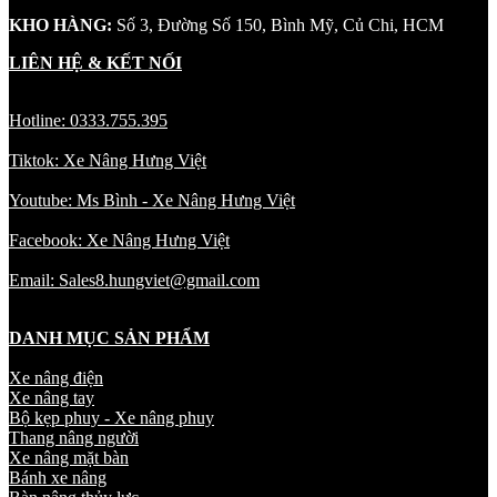
KHO HÀNG:
Số 3, Đường Số 150, Bình Mỹ, Củ Chi, HCM
LIÊN HỆ & KẾT NỐI
Hotline: 0333.755.395
Tiktok: Xe Nâng Hưng Việt
Youtube: Ms Bình - Xe Nâng Hưng Việt
Facebook: Xe Nâng Hưng Việt
Email: Sales8.hungviet@gmail.com
DANH MỤC SẢN PHẨM
Xe nâng điện
Xe nâng tay
Bộ kẹp phuy - Xe nâng phuy
Thang nâng người
Xe nâng mặt bàn
Bánh xe nâng