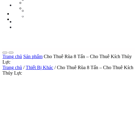
Tin Tức Xe Nâng
TIN TỨC
Tin Tức Xã Hội
Tin Tức Xe Nâng
LIÊN HỆ
Tin Tức Xã Hội
0 sp
LIÊN HỆ
0 sp
Trang chủ
Sản phẩm
Cho Thuê Rùa 8 Tấn – Cho Thuê Kích Thủy
Lực
Trang chủ
/
Thiết Bị Khác
/ Cho Thuê Rùa 8 Tấn – Cho Thuê Kích
Thủy Lực