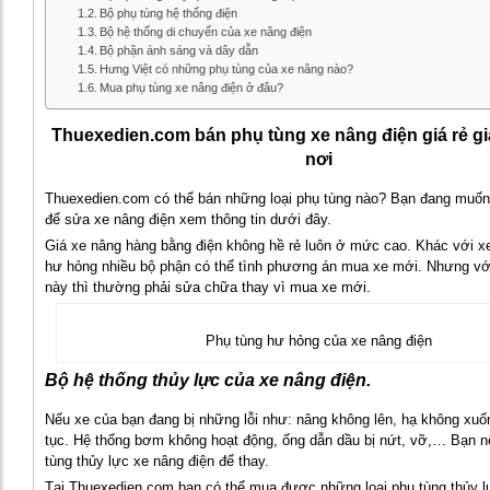
Bộ phụ tùng hệ thống điện
Bộ hệ thống di chuyển của xe nâng điện
Bộ phận ánh sáng và dây dẫn
Hưng Việt có những phụ tùng của xe nâng nào?
Mua phụ tùng xe nâng điện ở đâu?
Thuexedien.com bán phụ tùng xe nâng điện giá rẻ gi
nơi
Thuexedien.com có thể bán những loại phụ tùng nào? Bạn đang muố
để sửa xe nâng điện xem thông tin dưới đây.
Giá xe nâng hàng bằng điện không hề rẻ luôn ở mức cao. Khác với xe
hư hỏng nhiều bộ phận có thể tình phương án mua xe mới. Nhưng vớ
này thì thường phải sửa chữa thay vì mua xe mới.
Phụ tùng hư hỏng của xe nâng điện
Bộ hệ thống thủy lực của xe nâng điện.
Nếu xe của bạn đang bị những lỗi như: nâng không lên, hạ không xuốn
tục. Hệ thống bơm không hoạt động, ống dẫn dầu bị nứt, vỡ,… Bạn 
tùng thủy lực xe nâng điện để thay.
Tại Thuexedien.com bạn có thể mua được những loại phụ tùng thủy l