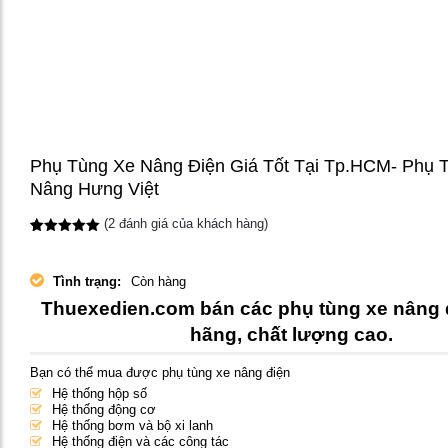
Phụ Tùng Xe Nâng Điện Giá Tốt Tại Tp.HCM- Phụ 
Nâng Hưng Việt
(
2
đánh giá của khách hàng)
5.00
1
trên 5
dựa trên
đánh giá
Tình trạng:
Còn hàng
Thuexedien.com bán các phụ tùng xe nâng 
hãng, chất lượng cao.
Bạn có thể mua được phụ tùng xe nâng điện
Hệ thống hộp số
Hệ thống động cơ
Hệ thống bơm và bộ xi lanh
Hệ thống điện và các công tác