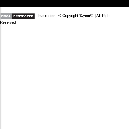
Thuexedien | © Copyright %year% | All Rights
Reserved