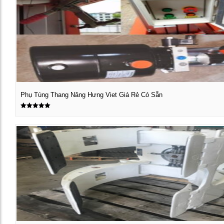
Phụ Tùng Thang Nâng Hưng Viet Giá Rẻ Có Sẵn
Được xếp
Xem chi tiết
hạng
5.00
5 sao