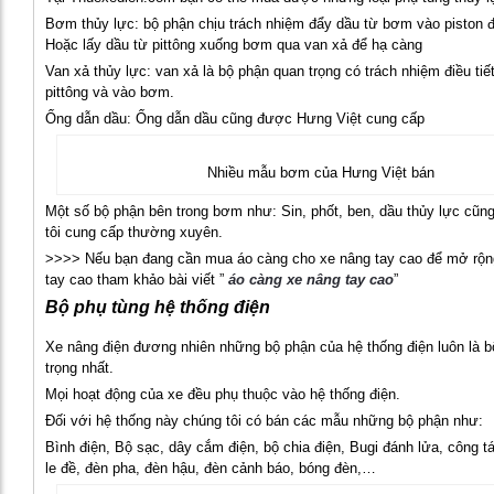
Bơm thủy lực: bộ phận chịu trách nhiệm đẩy dầu từ bơm vào piston 
Hoặc lấy dầu từ pittông xuống bơm qua van xả để hạ càng
Van xả thủy lực: van xả là bộ phận quan trọng có trách nhiệm điều ti
pittông và vào bơm.
Ống dẫn dầu: Ống dẫn dầu cũng được Hưng Việt cung cấp
Nhiều mẫu bơm của Hưng Việt bán
Một số bộ phận bên trong bơm như: Sin, phốt, ben, dầu thủy lực cũ
tôi cung cấp thường xuyên.
>>>> Nếu bạn đang cần mua áo càng cho xe nâng tay cao để mở rộn
tay cao tham khảo bài viết ”
áo càng xe nâng tay cao
”
Bộ phụ tùng hệ thống điện
Xe nâng điện đương nhiên những bộ phận của hệ thống điện luôn là 
trọng nhất.
Mọi hoạt động của xe đều phụ thuộc vào hệ thống điện.
Đối với hệ thống này chúng tôi có bán các mẫu những bộ phận như:
Bình điện, Bộ sạc, dây cắm điện, bộ chia điện, Bugi đánh lửa, công t
le đề, đèn pha, đèn hậu, đèn cảnh báo, bóng đèn,…