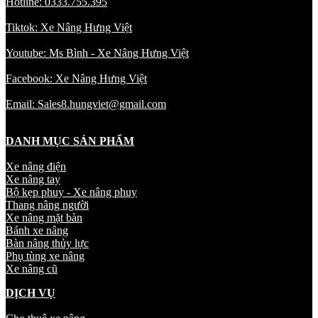
Hotline: 0333.755.395
Tiktok: Xe Nâng Hưng Việt
Youtube: Ms Bình - Xe Nâng Hưng Việt
Facebook: Xe Nâng Hưng Việt
Email: Sales8.hungviet@gmail.com
DANH MỤC SẢN PHẨM
Xe nâng điện
Xe nâng tay
Bộ kẹp phuy - Xe nâng phuy
Thang nâng người
Xe nâng mặt bàn
Bánh xe nâng
Bàn nâng thủy lực
Phụ tùng xe nâng
Xe nâng cũ
DỊCH VỤ