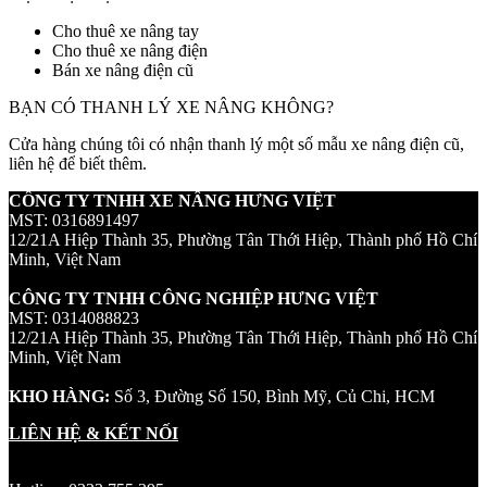
Cho thuê xe nâng tay
Cho thuê xe nâng điện
Bán xe nâng điện cũ
BẠN CÓ THANH LÝ XE NÂNG KHÔNG?
Cửa hàng chúng tôi có nhận thanh lý một số mẫu xe nâng điện cũ,
liên hệ để biết thêm.
CÔNG TY TNHH XE NÂNG HƯNG VIỆT
MST: 0316891497
12/21A Hiệp Thành 35, Phường Tân Thới Hiệp, Thành phố Hồ Chí
Minh, Việt Nam
CÔNG TY TNHH CÔNG NGHIỆP HƯNG VIỆT
MST: 0314088823
12/21A Hiệp Thành 35, Phường Tân Thới Hiệp, Thành phố Hồ Chí
Minh, Việt Nam
KHO HÀNG:
Số 3, Đường Số 150, Bình Mỹ, Củ Chi, HCM
LIÊN HỆ & KẾT NỐI