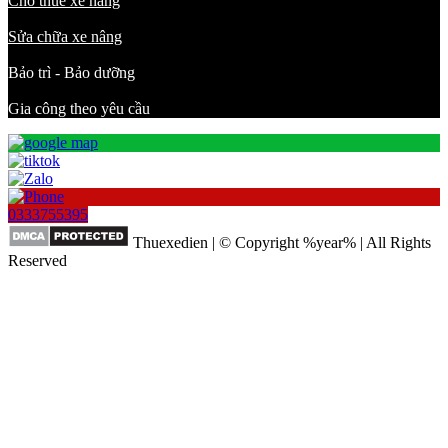
Cho thuê xe nâng
Sửa chữa xe nâng
Bảo trì - Bảo dưỡng
Gia công theo yêu cầu
0333755395
Thuexedien | © Copyright %year% | All Rights
Reserved