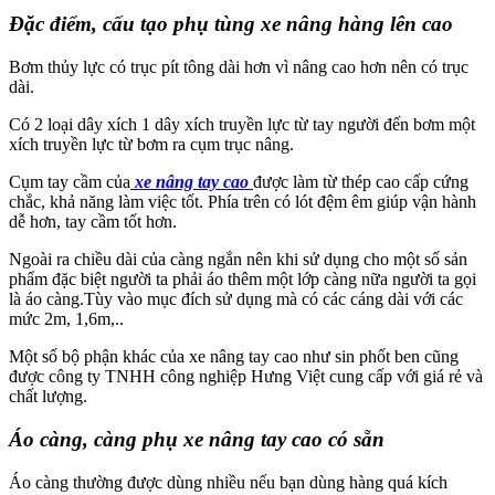
Đặc điểm, cấu tạo phụ tùng xe nâng hàng lên cao
Bơm thủy lực có trục pít tông dài hơn vì nâng cao hơn nên có trục
dài.
Có 2 loại dây xích 1 dây xích truyền lực từ tay người đến bơm một
xích truyền lực từ bơm ra cụm trục nâng.
Cụm tay cầm của
xe nâng tay cao
được làm từ thép cao cấp cứng
chắc, khả năng làm việc tốt. Phía trên có lót đệm êm giúp vận hành
dễ hơn, tay cầm tốt hơn.
Ngoài ra chiều dài của càng ngắn nên khi sử dụng cho một số sản
phẩm đặc biệt người ta phải áo thêm một lớp càng nữa người ta gọi
là áo càng.Tùy vào mục đích sử dụng mà có các cáng dài với các
mức 2m, 1,6m,..
Một số bộ phận khác của xe nâng tay cao như sin phốt ben cũng
được công ty TNHH công nghiệp Hưng Việt cung cấp với giá rẻ và
chất lượng.
Áo càng, càng phụ xe nâng tay cao có sẵn
Áo càng thường được dùng nhiều nếu bạn dùng hàng quá kích