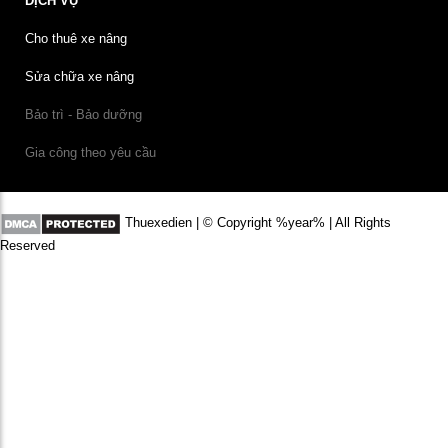
DỊCH VỤ
Cho thuê xe nâng
Sửa chữa xe nâng
Bảo trì - Bảo dưỡng
Gia công theo yêu cầu
Thuexedien | © Copyright %year% | All Rights
Reserved