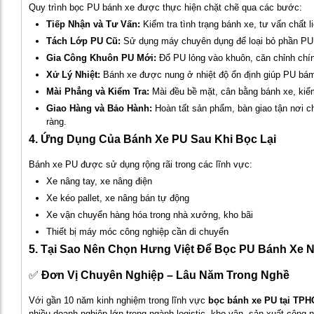
Quy trình bọc PU bánh xe được thực hiện chặt chẽ qua các bước:
Tiếp Nhận và Tư Vấn:
Kiểm tra tình trạng bánh xe, tư vấn chất 
Tách Lớp PU Cũ:
Sử dụng máy chuyên dụng để loại bỏ phần PU 
Gia Công Khuôn PU Mới:
Đổ PU lỏng vào khuôn, căn chỉnh chín
Xử Lý Nhiệt:
Bánh xe được nung ở nhiệt độ ổn định giúp PU bám
Mài Phẳng và Kiểm Tra:
Mài đều bề mặt, cân bằng bánh xe, kiểm
Giao Hàng và Bảo Hành:
Hoàn tất sản phẩm, bàn giao tận nơi 
ràng.
4. Ứng Dụng Của Bánh Xe PU Sau Khi Bọc Lại
Bánh xe PU được sử dụng rộng rãi trong các lĩnh vực:
Xe nâng tay, xe nâng điện
Xe kéo pallet, xe nâng bán tự động
Xe vận chuyển hàng hóa trong nhà xưởng, kho bãi
Thiết bị máy móc công nghiệp cần di chuyển
5. Tại Sao Nên Chọn Hưng Việt Để Bọc PU Bánh Xe 
✅
Đơn Vị Chuyên Nghiệp – Lâu Năm Trong Nghề
Với gần 10 năm kinh nghiệm trong lĩnh vực
bọc bánh xe PU tại TP
nhiều doanh nghiệp lớn trong ngành logistic, kho vận, sản xuất công n