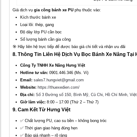
Giá dịch vụ
gia công bánh xe PU
phụ thuộc vào:
Kích thước bánh xe
Loại lõi: thép, gang
Độ dày lớp PU cần bọc
Số lượng bánh cần gia công
🎯 Hãy liên hệ trực tiếp để được báo giá chi tiết và nhận ưu đãi
8. Thông Tin Liên Hệ Dịch Vụ Bọc Bánh Xe Nâng Tại 
Công Ty TNHH Xe Nâng Hưng Việt
Hotline tư vấn:
0901.446.346 (Ms. Vi)
Email:
sales7.hungviet@gmail.com
Website:
https://thuexedien.com/
Địa chỉ:
Số 3 Đường số 150, Bình Mỹ, Củ Chi, Hồ Chí Minh, Việ
Giờ làm việc:
8:00 – 17:00 (Thứ 2 – Thứ 7)
9. Cam Kết Từ Hưng Việt
✅ Chất lượng PU, cao su bền – không bong tróc
✅ Thời gian giao hàng đúng hẹn
✅ Báo giá nhanh – rõ ràng