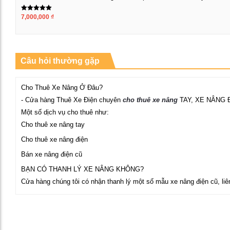
Được xếp
7,000,000
₫
Xem chi tiết
hạng
5.00
5 sao
Câu hỏi thường gặp
Cho Thuê Xe Nâng Ở Đâu?
- Cửa hàng Thuê Xe Điện chuyên
cho thuê xe nâng
TAY, XE NÂNG 
Một số dịch vụ cho thuê như:
Cho thuê xe nâng tay
Cho thuê xe nâng điện
Bán xe nâng điện cũ
BẠN CÓ THANH LÝ XE NÂNG KHÔNG?
Cửa hàng chúng tôi có nhận thanh lý một số mẫu xe nâng điện cũ, liê