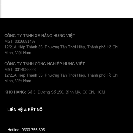
CÔNG TY TNHH XE NÂNG HƯNG VIỆT
MST: 0316891497
12/21A Hiệp Thành 35, Phường Tân Thới Hiệp, Thành phố Hồ Chí
Minh, Việt Nam
CÔNG TY TNHH CÔNG NGHIỆP HƯNG VIỆT
MST: 0314088823
12/21A Hiệp Thành 35, Phường Tân Thới Hiệp, Thành phố Hồ Chí
Minh, Việt Nam
KHO HÀNG:
Số 3, Đường Số 150, Bình Mỹ, Củ Chi, HCM
LIÊN HỆ & KẾT NỐI
Hotline: 0333.755.395