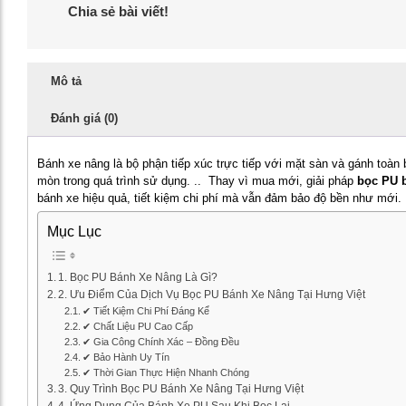
Chia sẻ bài viết!
Mô tả
Đánh giá (0)
Bánh xe nâng là bộ phận tiếp xúc trực tiếp với mặt sàn và gánh toàn 
mòn trong quá trình sử dụng. .. Thay vì mua mới, giải pháp
bọc PU 
bánh xe hiệu quả, tiết kiệm chi phí mà vẫn đảm bảo độ bền như mới.
Mục Lục
1. Bọc PU Bánh Xe Nâng Là Gì?
2. Ưu Điểm Của Dịch Vụ Bọc PU Bánh Xe Nâng Tại Hưng Việt
✔ Tiết Kiệm Chi Phí Đáng Kể
✔ Chất Liệu PU Cao Cấp
✔ Gia Công Chính Xác – Đồng Đều
✔ Bảo Hành Uy Tín
✔ Thời Gian Thực Hiện Nhanh Chóng
3. Quy Trình Bọc PU Bánh Xe Nâng Tại Hưng Việt
4. Ứng Dụng Của Bánh Xe PU Sau Khi Bọc Lại