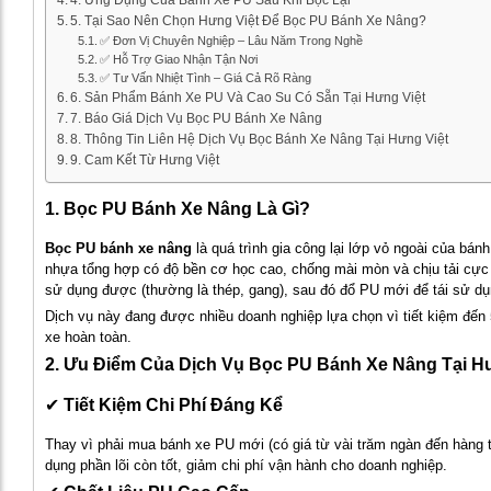
5. Tại Sao Nên Chọn Hưng Việt Để Bọc PU Bánh Xe Nâng?
✅ Đơn Vị Chuyên Nghiệp – Lâu Năm Trong Nghề
✅ Hỗ Trợ Giao Nhận Tận Nơi
✅ Tư Vấn Nhiệt Tình – Giá Cả Rõ Ràng
6. Sản Phẩm Bánh Xe PU Và Cao Su Có Sẵn Tại Hưng Việt
7. Báo Giá Dịch Vụ Bọc PU Bánh Xe Nâng
8. Thông Tin Liên Hệ Dịch Vụ Bọc Bánh Xe Nâng Tại Hưng Việt
9. Cam Kết Từ Hưng Việt
1. Bọc PU Bánh Xe Nâng Là Gì?
Bọc PU bánh xe nâng
là quá trình gia công lại lớp vỏ ngoài của bánh
nhựa tổng hợp có độ bền cơ học cao, chống mài mòn và chịu tải cực tố
sử dụng được (thường là thép, gang), sau đó đổ PU mới để tái sử dụ
Dịch vụ này đang được nhiều doanh nghiệp lựa chọn vì tiết kiệm đến
xe hoàn toàn.
2. Ưu Điểm Của Dịch Vụ Bọc PU Bánh Xe Nâng Tại H
✔
Tiết Kiệm Chi Phí Đáng Kể
Thay vì phải mua bánh xe PU mới (có giá từ vài trăm ngàn đến hàng tr
dụng phần lõi còn tốt, giảm chi phí vận hành cho doanh nghiệp.