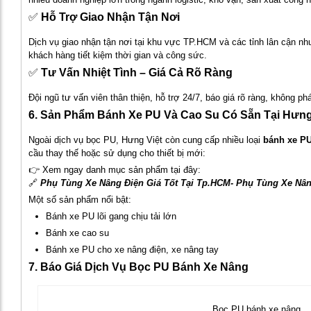
✅
Hỗ Trợ Giao Nhận Tận Nơi
Dịch vụ giao nhận tận nơi tại khu vực TP.HCM và các tỉnh lân cận n
khách hàng tiết kiệm thời gian và công sức.
✅
Tư Vấn Nhiệt Tình – Giá Cả Rõ Ràng
Đội ngũ tư vấn viên thân thiện, hỗ trợ 24/7, báo giá rõ ràng, không phá
6. Sản Phẩm Bánh Xe PU Và Cao Su Có Sẵn Tại Hưng
Ngoài dịch vụ bọc PU, Hưng Việt còn cung cấp nhiều loại
bánh xe PU
cầu thay thế hoặc sử dụng cho thiết bị mới:
👉 Xem ngay danh mục sản phẩm tại đây:
🔗
Phụ Tùng Xe Nâng Điện Giá Tốt Tại Tp.HCM- Phụ Tùng Xe Nân
Một số sản phẩm nổi bật:
Bánh xe PU lõi gang chịu tải lớn
Bánh xe cao su
Bánh xe PU cho xe nâng điện, xe nâng tay
7. Báo Giá Dịch Vụ Bọc PU Bánh Xe Nâng
Bọc PU bánh xe nâng