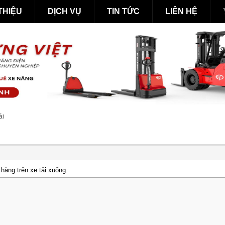
 THIỆU
DỊCH VỤ
TIN TỨC
LIÊN HỆ
ải
hàng trên xe tải xuống.