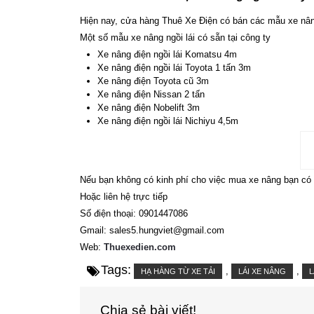
Hiện nay, cửa hàng Thuê Xe Điện có bán các mẫu xe nân
Một số mẫu xe nâng ngồi lái có sẵn tại công ty
Xe nâng điện ngồi lái Komatsu 4m
Xe nâng điện ngồi lái Toyota 1 tấn 3m
Xe nâng điện Toyota cũ 3m
Xe nâng điện Nissan 2 tấn
Xe nâng điện Nobelift 3m
Xe nâng điện ngồi lái Nichiyu 4,5m
Nếu bạn không có kinh phí cho việc mua xe nâng bạn có
Hoặc liên hệ trực tiếp
Số điện thoại: 0901447086
Gmail: sales5.hungviet@gmail.com
Web:
Thuexedien.com
Tags:
,
,
HẠ HÀNG TỪ XE TẢI
LÁI XE NÂNG
L
Chia sẻ bài viết!