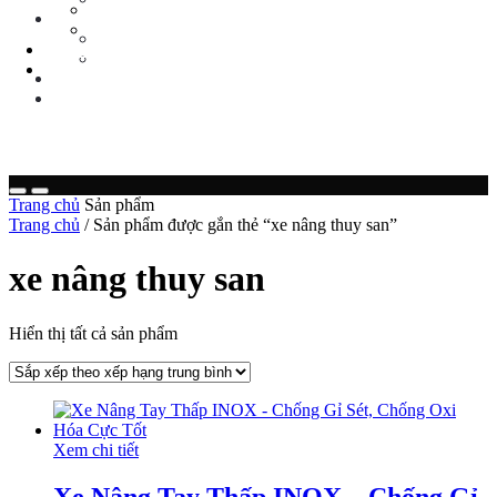
Tin Tức Xe Nâng
TIN TỨC
Tin Tức Xã Hội
Tin Tức Xe Nâng
LIÊN HỆ
Tin Tức Xã Hội
0 sp
LIÊN HỆ
0 sp
Trang chủ
Sản phẩm
Trang chủ
/ Sản phẩm được gắn thẻ “xe nâng thuy san”
xe nâng thuy san
Hiển thị tất cả sản phẩm
Xem chi tiết
Xe Nâng Tay Thấp INOX – Chống Gỉ