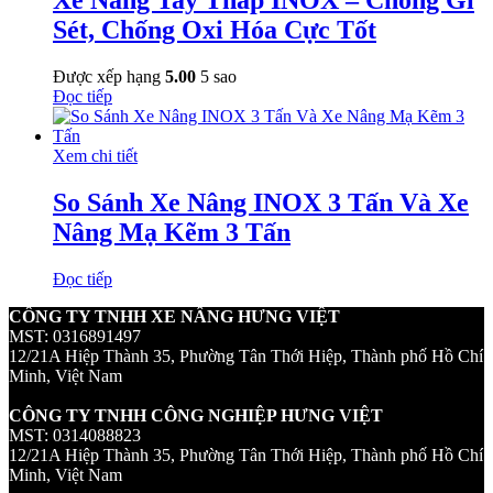
Sét, Chống Oxi Hóa Cực Tốt
Được xếp hạng
5.00
5 sao
Đọc tiếp
Xem chi tiết
So Sánh Xe Nâng INOX 3 Tấn Và Xe
Nâng Mạ Kẽm 3 Tấn
Đọc tiếp
CÔNG TY TNHH XE NÂNG HƯNG VIỆT
MST: 0316891497
12/21A Hiệp Thành 35, Phường Tân Thới Hiệp, Thành phố Hồ Chí
Minh, Việt Nam
CÔNG TY TNHH CÔNG NGHIỆP HƯNG VIỆT
MST: 0314088823
12/21A Hiệp Thành 35, Phường Tân Thới Hiệp, Thành phố Hồ Chí
Minh, Việt Nam