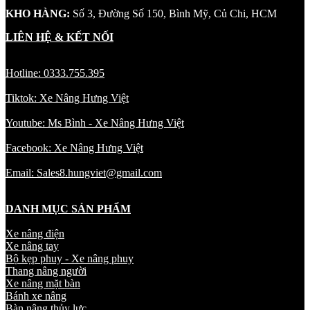
KHO HÀNG:
Số 3, Đường Số 150, Bình Mỹ, Củ Chi, HCM
LIÊN HỆ & KẾT NỐI
Hotline: 0333.755.395
Tiktok: Xe Nâng Hưng Việt
Youtube: Ms Bình - Xe Nâng Hưng Việt
Facebook: Xe Nâng Hưng Việt
Email: Sales8.hungviet@gmail.com
DANH MỤC SẢN PHẨM
Xe nâng điện
Xe nâng tay
Bộ kẹp phuy - Xe nâng phuy
Thang nâng người
Xe nâng mặt bàn
Bánh xe nâng
Bàn nâng thủy lực