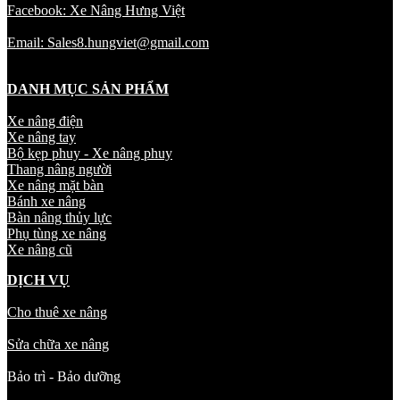
Facebook: Xe Nâng Hưng Việt
Email: Sales8.hungviet@gmail.com
DANH MỤC SẢN PHẨM
Xe nâng điện
Xe nâng tay
Bộ kẹp phuy - Xe nâng phuy
Thang nâng người
Xe nâng mặt bàn
Bánh xe nâng
Bàn nâng thủy lực
Phụ tùng xe nâng
Xe nâng cũ
DỊCH VỤ
Cho thuê xe nâng
Sửa chữa xe nâng
Bảo trì - Bảo dưỡng