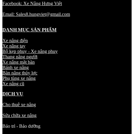
Facebook: Xe Nâng Hưng Việt
Email: Sales8.hungviet@gmail.com
DANH MỤC SẢN PHẨM
Xe nâng điện
Xe nâng tay
Bộ kẹp phuy - Xe nâng phuy
Thang nâng người
Xe nâng mặt bàn
Bánh xe nâng
Bàn nâng thủy lực
Phụ tùng xe nâng
Xe nâng cũ
DỊCH VỤ
Cho thuê xe nâng
Sửa chữa xe nâng
Bảo trì - Bảo dưỡng