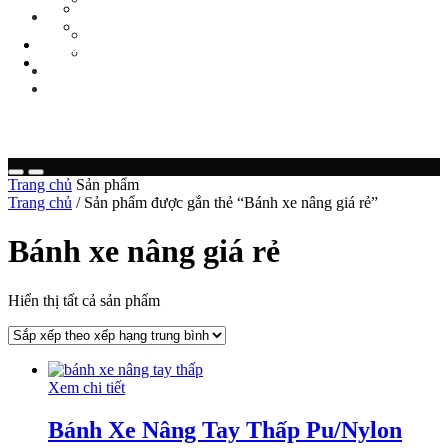
Tin Tức Xe Nâng
TIN TỨC
Tin Tức Xã Hội
Tin Tức Xe Nâng
LIÊN HỆ
Tin Tức Xã Hội
0 sp
LIÊN HỆ
0 sp
Trang chủ
Sản phẩm
Trang chủ
/ Sản phẩm được gắn thẻ “Bánh xe nâng giá rẻ”
Bánh xe nâng giá rẻ
Hiển thị tất cả sản phẩm
Xem chi tiết
Bánh Xe Nâng Tay Thấp Pu/Nylon