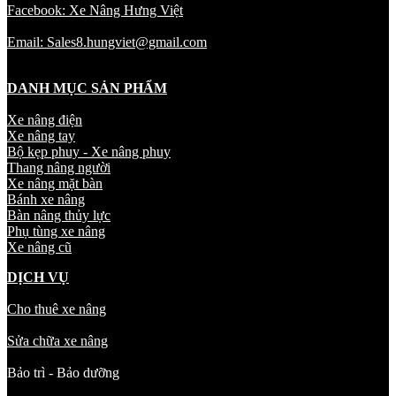
Facebook: Xe Nâng Hưng Việt
Email: Sales8.hungviet@gmail.com
DANH MỤC SẢN PHẨM
Xe nâng điện
Xe nâng tay
Bộ kẹp phuy - Xe nâng phuy
Thang nâng người
Xe nâng mặt bàn
Bánh xe nâng
Bàn nâng thủy lực
Phụ tùng xe nâng
Xe nâng cũ
DỊCH VỤ
Cho thuê xe nâng
Sửa chữa xe nâng
Bảo trì - Bảo dưỡng