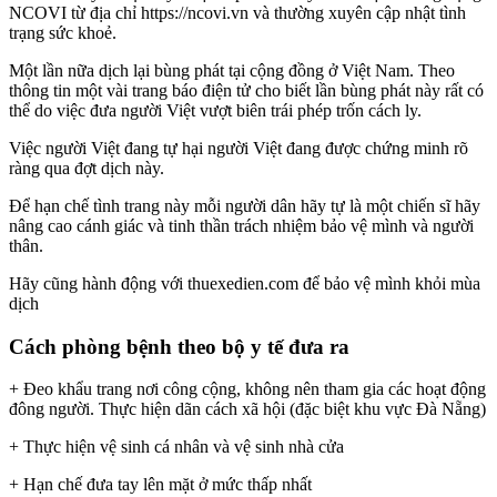
NCOVI từ địa chỉ https://ncovi.vn và thường xuyên cập nhật tình
trạng sức khoẻ.
Một lần nữa dịch lại bùng phát tại cộng đồng ở Việt Nam. Theo
thông tin một vài trang báo điện tử cho biết lần bùng phát này rất có
thể do việc đưa người Việt vượt biên trái phép trốn cách ly.
Việc người Việt đang tự hại người Việt đang được chứng minh rõ
ràng qua đợt dịch này.
Để hạn chế tình trang này mỗi người dân hãy tự là một chiến sĩ hãy
nâng cao cánh giác và tinh thần trách nhiệm bảo vệ mình và người
thân.
Hãy cũng hành động với thuexedien.com để bảo vệ mình khỏi mùa
dịch
Cách phòng bệnh theo bộ y tế đưa ra
+ Đeo khẩu trang nơi công cộng, không nên tham gia các hoạt động
đông người. Thực hiện dãn cách xã hội (đặc biệt khu vực Đà Nẵng)
+ Thực hiện vệ sinh cá nhân và vệ sinh nhà cửa
+ Hạn chế đưa tay lên mặt ở mức thấp nhất