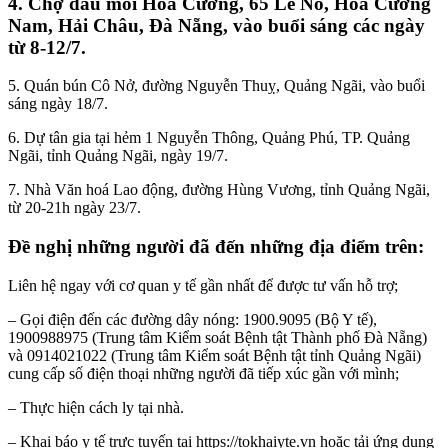
4. Chợ đầu mối Hoà Cường, 65 Lê Nổ, Hoà Cường
Nam, Hải Châu, Đà Nẵng, vào buổi sáng các ngày
từ 8-12/7.
5. Quán bún Cô Nở, đường Nguyễn Thuỵ, Quảng Ngãi, vào buổi
sáng ngày 18/7.
6. Dự tân gia tại hẻm 1 Nguyễn Thông, Quảng Phú, TP. Quảng
Ngãi, tỉnh Quảng Ngãi, ngày 19/7.
7. Nhà Văn hoá Lao động, đường Hùng Vương, tỉnh Quảng Ngãi,
từ 20-21h ngày 23/7.
Đề nghị những người đã đến những địa điểm trên:
Liên hệ ngay với cơ quan y tế gần nhất để được tư vấn hỗ trợ;
– Gọi điện đến các đường dây nóng: 1900.9095 (Bộ Y tế),
1900988975 (Trung tâm Kiểm soát Bệnh tật Thành phố Đà Nẵng)
và 0914021022 (Trung tâm Kiểm soát Bệnh tật tỉnh Quảng Ngãi)
cung cấp số điện thoại những người đã tiếp xúc gần với mình;
– Thực hiện cách ly tại nhà.
– Khai báo y tế trực tuyến tại https://tokhaiyte.vn hoặc tải ứng dụng