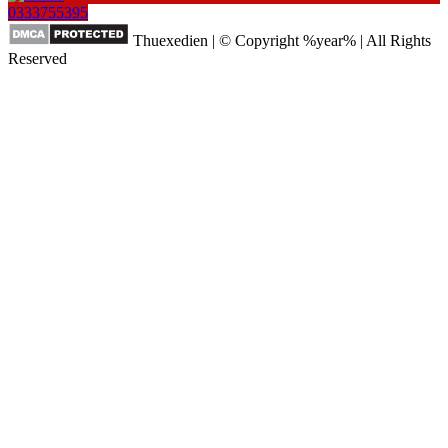
0333755395
Thuexedien | © Copyright %year% | All Rights
Reserved