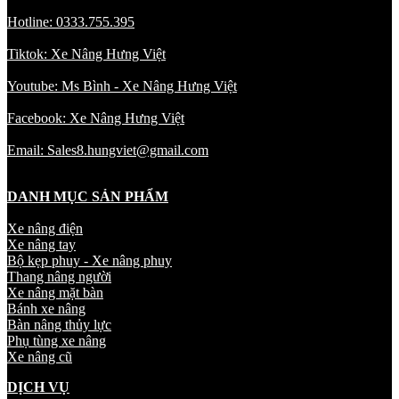
Hotline: 0333.755.395
Tiktok: Xe Nâng Hưng Việt
Youtube: Ms Bình - Xe Nâng Hưng Việt
Facebook: Xe Nâng Hưng Việt
Email: Sales8.hungviet@gmail.com
DANH MỤC SẢN PHẨM
Xe nâng điện
Xe nâng tay
Bộ kẹp phuy - Xe nâng phuy
Thang nâng người
Xe nâng mặt bàn
Bánh xe nâng
Bàn nâng thủy lực
Phụ tùng xe nâng
Xe nâng cũ
DỊCH VỤ