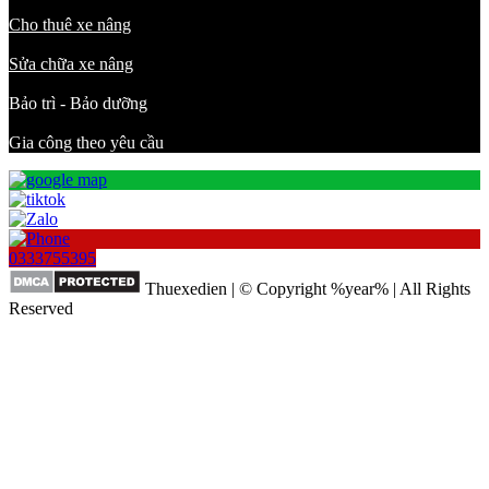
Cho thuê xe nâng
Sửa chữa xe nâng
Bảo trì - Bảo dưỡng
Gia công theo yêu cầu
0333755395
Thuexedien | © Copyright %year% | All Rights
Reserved