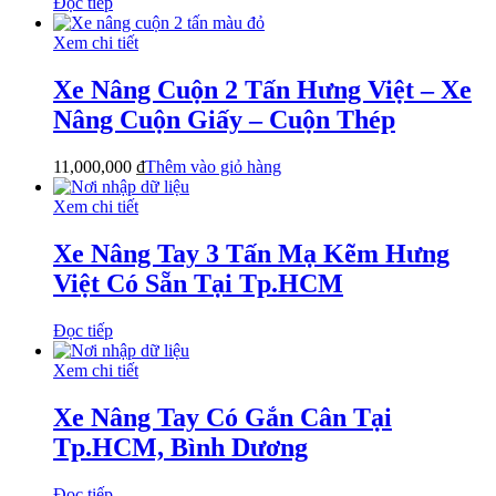
Đọc tiếp
Xem chi tiết
Xe Nâng Cuộn 2 Tấn Hưng Việt – Xe
Nâng Cuộn Giấy – Cuộn Thép
11,000,000
₫
Thêm vào giỏ hàng
Xem chi tiết
Xe Nâng Tay 3 Tấn Mạ Kẽm Hưng
Việt Có Sẵn Tại Tp.HCM
Đọc tiếp
Xem chi tiết
Xe Nâng Tay Có Gắn Cân Tại
Tp.HCM, Bình Dương
Đọc tiếp