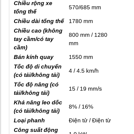
Chiều rộng xe
570/685 mm
tổng thể
Chiều dài tổng thể
1780 mm
Chiều cao (không
800 mm / 1280
tay cầm/có tay
mm
cầm)
Bán kính quay
1550 mm
Tốc độ di chuyển
4 / 4.5 km/h
(có tải/không tải)
Tốc độ nâng (có
15 / 19 mm/s
tải/không tải)
Khả năng leo dốc
8% / 16%
(có tải/không tải)
Loại phanh
Điện tử / Điện từ
Công suất động