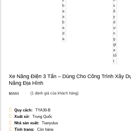
Xe Nâng Điện 3 Tấn – Dùng Cho Công Trình Xây D
Nâng Địa Hình
(
1
đánh giá của khách hàng)
5.00
1
trên 5
dựa trên
đánh giá
Quy cách:
TYA30-B
Xuất xứ:
Trung Quốc
Nhà sản xuất:
Tianyulux
Tình trạng:
Còn hàng