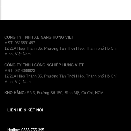
CÔNG TY TNHH XE NÂNG HƯNG VIỆT
MST: 0316891497
12/21A Hiệp Thành 35, Phường Tân Thới Hiệp, Thành phố Hồ Chí
Minh, Việt Nam
CÔNG TY TNHH CÔNG NGHIỆP HƯNG VIỆT
MST: 0314088823
12/21A Hiệp Thành 35, Phường Tân Thới Hiệp, Thành phố Hồ Chí
Minh, Việt Nam
KHO HÀNG:
Số 3, Đường Số 150, Bình Mỹ, Củ Chi, HCM
LIÊN HỆ & KẾT NỐI
Hotline: 0333.755.395