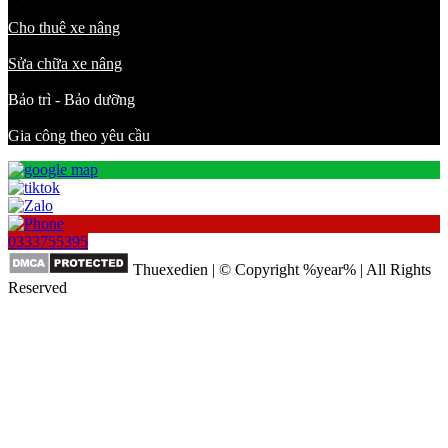
Cho thuê xe nâng
Sửa chữa xe nâng
Bảo trì - Bảo dưỡng
Gia công theo yêu cầu
0333755395
Thuexedien | © Copyright %year% | All Rights
Reserved