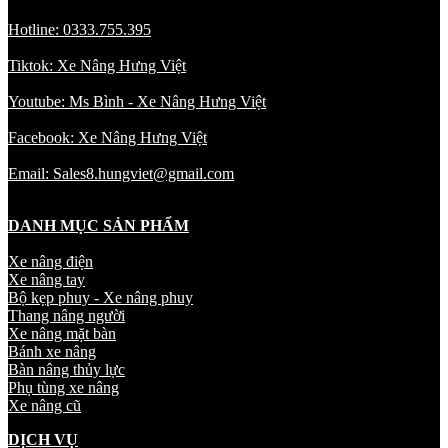
Hotline: 0333.755.395
Tiktok: Xe Nâng Hưng Việt
Youtube: Ms Bình - Xe Nâng Hưng Việt
Facebook: Xe Nâng Hưng Việt
Email: Sales8.hungviet@gmail.com
DANH MỤC SẢN PHẨM
Xe nâng điện
Xe nâng tay
Bộ kẹp phuy - Xe nâng phuy
Thang nâng người
Xe nâng mặt bàn
Bánh xe nâng
Bàn nâng thủy lực
Phụ tùng xe nâng
Xe nâng cũ
DỊCH VỤ