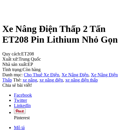
Xe Nâng Điện Thấp 2 Tấn
ET208 Pin Lithium Nhỏ Gọn
Quy cách:
ET208
Xuất xứ:
Trung Quốc
Nhà sản xuất:
EP
Tình trạng:
Còn hàng
Danh mục:
Cho Thuê Xe Điện
,
Xe Nâng Điện
,
Xe Nâng Điện
Thấp
Thẻ:
xe nâng
,
xe nâng điện
,
xe nâng điện thấp
Chia sẻ bài viết!
Facebook
Twitter
LinkedIn
Pinterest
Mô tả