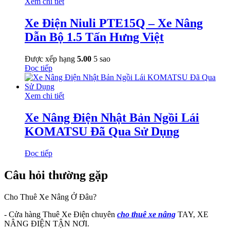
Xem chi tiết
Xe Điện Niuli PTE15Q – Xe Nâng
Dẫn Bộ 1.5 Tấn Hưng Việt
Được xếp hạng
5.00
5 sao
Đọc tiếp
Xem chi tiết
Xe Nâng Điện Nhật Bản Ngồi Lái
KOMATSU Đã Qua Sử Dụng
Đọc tiếp
Câu hỏi thường gặp
Cho Thuê Xe Nâng Ở Đâu?
- Cửa hàng Thuê Xe Điện chuyên
cho thuê xe nâng
TAY, XE
NÂNG ĐIỆN TẬN NƠI.