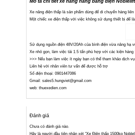
Mô tả chi tiết xe nâng hàng bằng điện Noblelif
Xe nâng điện thấp là sản phẩm dùng để di chuyển hàng liên t
Một chiếc xe điện thấp với việc không sử dụng thiết bị để là
Sử dụng nguồn điện 48V/20Ah của bình điện vừa nâng hạ vừ
Xe nhỏ gọn, làm việc tải 1.5 tấn phù hợp với các kiện hàng 
>>> Nếu bạn làm việc ít ngày bạn có thể tham khảo dịch vụ
Liên hệ với nhân viên tư vấn để được hỗ trợ
Số điện thoại: 0901447086
Gmail: sales5.hungviet@gmail.com
web: thuexedien.com
Đánh giá
Chưa có đánh giá nào.
Hãy là người đầu tiên nhận xét “Xe Điện thấp 1500kg Noblel