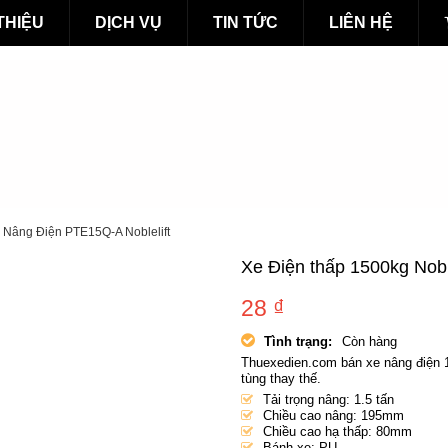
 THIỆU
DỊCH VỤ
TIN TỨC
LIÊN HỆ
e Nâng Điện PTE15Q-A Noblelift
Xe Điện thấp 1500kg Nobl
28
₫
Tình trạng:
Còn hàng
Thuexedien.com bán xe nâng điện 1.5
tùng thay thế.
Tải trọng nâng: 1.5 tấn
Chiều cao nâng: 195mm
Chiều cao hạ thấp: 80mm
Bánh xe: PU