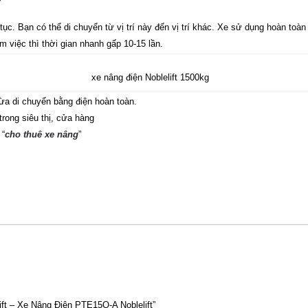
t
ục. Bạn có thể di chuyển từ vị trí này đến vị trí khác. Xe sử dụng hoàn toà
m việc thì thời gian nhanh gấp 10-15 lần.
xe nâng điện Noblelift 1500kg
a di chuyển bằng điện hoàn toàn.
trong siêu thị, cửa hàng
 “
cho thuê xe nâng
”
ift – Xe Nâng Điện PTE15Q-A Noblelift”