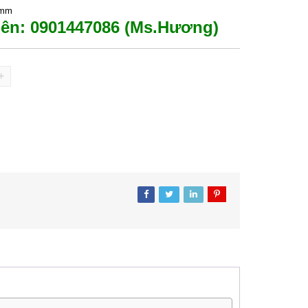
0mm
iên:
0901447086 (Ms.Hương)
+