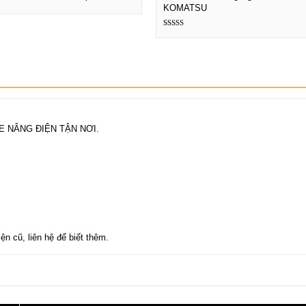
KOMATSU
Xem chi tiết
Xem chi tiết
Được xếp
hạng
5.00
5 sao
E NÂNG ĐIỆN TẬN NƠI.
n cũ, liên hệ để biết thêm.