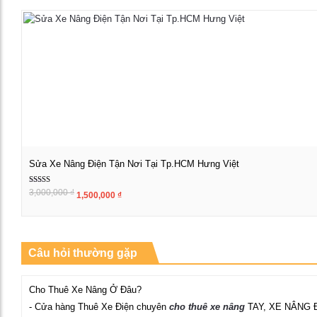
Xem chi tiết
Sửa Xe Nâng Điện Tận Nơi Tại Tp.HCM Hưng Việt
Được xếp
Giá
Giá
3,000,000
₫
1,500,000
₫
Xem chi tiết
hạng
gốc
hiện
5.00
là:
tại
5 sao
3,000,000 ₫.
là:
1,500,000 ₫.
Câu hỏi thường gặp
Cho Thuê Xe Nâng Ở Đâu?
- Cửa hàng Thuê Xe Điện chuyên
cho thuê xe nâng
TAY, XE NÂNG 