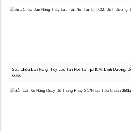
5 sao
1,200,000 ₫.
là:
500,000 ₫.
Sửa Chữa Bàn Nâng Thủy Lực Tận Nơi Tại Tp.HCM, Bình Dương, Đ
Được xếp
Xem chi tiết
hạng
5.00
5 sao