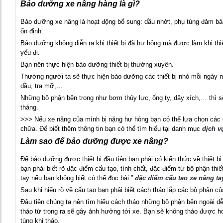
Bảo dưỡng xe nâng hàng là gì?
Bảo dưỡng xe nâng là hoạt động bổ sung: dầu nhớt, phụ tùng đảm bả
ổn định.
Bảo dưỡng không diễn ra khi thiết bị đã hư hỏng mà được làm khi thiế
yếu đi.
Bạn nên thực hiện bảo dưỡng thiết bị thường xuyên.
Thường người ta sẽ thực hiện bảo dưỡng các thiết bị nhỏ mỗi ngày nh
dầu, tra mỡ,…
Những bộ phận bên trong như bơm thủy lực, ống ty, dây xích,… thì sẽ
tháng.
>>> Nếu xe nâng của mình bị nặng hư hỏng bạn có thể lựa chọn các 
chữa. Để biết thêm thông tin bạn có thể tìm hiểu tại danh mục
dịch v
Làm sao để bảo dưỡng được xe nâng?
Để bảo dưỡng được thiết bị đầu tiên bạn phải có kiến thức về thiết bị.
bạn phải biết rõ đặc điểm cấu tạo, tính chất, đặc điểm từ bộ phận thiế
tay nếu bạn không biết có thể đọc bài ”
đặc điểm cấu tạo xe nâng ta
Sau khi hiểu rõ về cấu tạo bạn phải biết cách tháo lắp các bộ phận của
Đâu tiên chúng ta nên tìm hiểu cách tháo những bộ phận bên ngoài dễ
tháo từ trong ra sẽ gây ảnh hưởng tới xe. Bạn sẽ không tháo được 
tùng khi tháo.