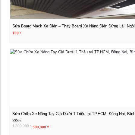
Sửa Board Mạch Xe Điện – Thay Board Xe Nâng Điện Đứng Lái, Ngồi
100
₫
Xem chi tiết
Sửa Chữa Xe Nâng Tay Giá Dưới 1 Triệu tại TP.HCM, Đồng Nai, Bì
Được xếp
Giá
Giá
1,200,000
₫
500,000
₫
Xem chi tiết
hạng
gốc
hiện
5.00
là:
tại