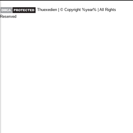
Thuexedien | © Copyright %year% | All Rights
Reserved