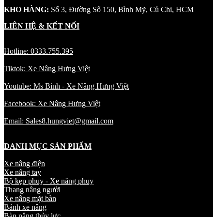
KHO HÀNG:
Số 3, Đường Số 150, Bình Mỹ, Củ Chi, HCM
LIÊN HỆ & KẾT NỐI
Hotline: 0333.755.395
Tiktok: Xe Nâng Hưng Việt
Youtube: Ms Bình - Xe Nâng Hưng Việt
Facebook: Xe Nâng Hưng Việt
Email: Sales8.hungviet@gmail.com
DANH MỤC SẢN PHẨM
Xe nâng điện
Xe nâng tay
Bộ kẹp phuy - Xe nâng phuy
Thang nâng người
Xe nâng mặt bàn
Bánh xe nâng
Bàn nâng thủy lực