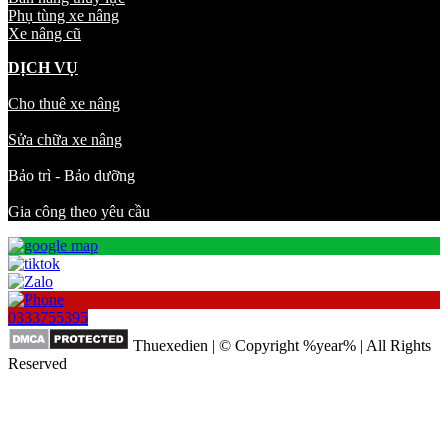
Phụ tùng xe nâng
Xe nâng cũ
DỊCH VỤ
Cho thuê xe nâng
Sửa chữa xe nâng
Bảo trì - Bảo dưỡng
Gia công theo yêu cầu
0333755395
Thuexedien | © Copyright %year% | All Rights
Reserved