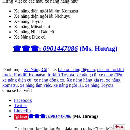
Hưng Việt có các mẫu xe nâng hàng như
Xe nâng điện ngồi lái 4m Komatsu
Xe nâng điện ngồi lái Nichuyu
Xe nâng Toyota
Xe nâng Mitsubishi
Xe nâng Nhật Bản cũ
Xe Nâng Đức cũ
☎☎☎:
0901447086
(Ms. Hương)
Danh mục:
Xe Nâng Cũ
Thẻ:
bán xe nâng điện cũ
,
electric forklift
truck
,
Forklift Komatsu
,
forklift Toyota
,
xe nâng cũ
,
xe nâng điện
,
xe nâng điện cũ
,
xe nâng động cơ
,
Xe nâng hàng giá rẻ
,
xe nâng
komatsu
,
xe nâng làm việc
,
xe nâng ngồi lái
,
xe nâng Toyota
Chia sẻ bài viết!
Facebook
Twitter
LinkedIn
☎☎☎:
0901447086
(Ms. Hương)
Save
" data-pin-do="buttonPin" data-pin-config="beside">