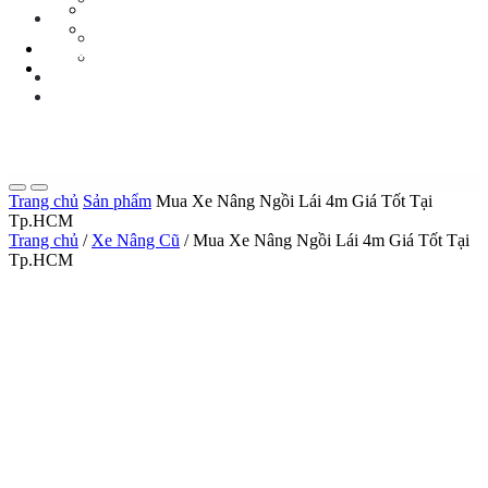
Tin Tức Xe Nâng
TIN TỨC
Tin Tức Xã Hội
Tin Tức Xe Nâng
LIÊN HỆ
Tin Tức Xã Hội
0 sp
LIÊN HỆ
0 sp
Trang chủ
Sản phẩm
Mua Xe Nâng Ngồi Lái 4m Giá Tốt Tại
Tp.HCM
Trang chủ
/
Xe Nâng Cũ
/ Mua Xe Nâng Ngồi Lái 4m Giá Tốt Tại
Tp.HCM