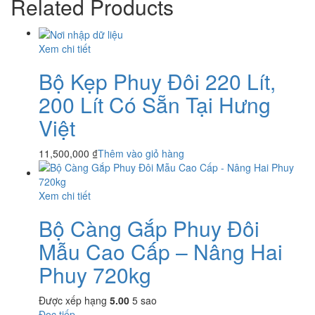
Related Products
Xem chi tiết
Bộ Kẹp Phuy Đôi 220 Lít,
200 Lít Có Sẵn Tại Hưng
Việt
11,500,000
₫
Thêm vào giỏ hàng
Xem chi tiết
Bộ Càng Gắp Phuy Đôi
Mẫu Cao Cấp – Nâng Hai
Phuy 720kg
Được xếp hạng
5.00
5 sao
Đọc tiếp