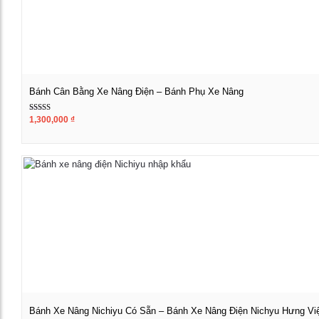
Bánh Cân Bằng Xe Nâng Điện – Bánh Phụ Xe Nâng
Được xếp
1,300,000
₫
Xem chi tiết
hạng
5.00
5 sao
Bánh Xe Nâng Nichiyu Có Sẵn – Bánh Xe Nâng Điện Nichyu Hưng Vi