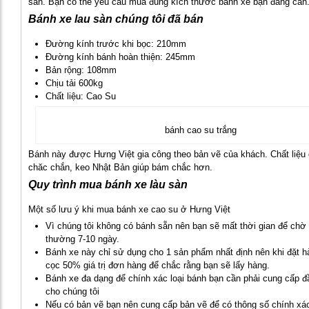
sẵn. Bạn có thể yêu cầu mua đúng kích thước bánh xe bạn đàng cần
Bánh xe lau sàn chúng tôi đã bán
Đường kính trước khi bọc: 210mm
Đường kính bánh hoàn thiện: 245mm
Bản rộng: 108mm
Chịu tải 600kg
Chất liệu: Cao Su
bánh cao su trắng
Bánh này được Hưng Việt gia công theo bản vẽ của khách. Chất liệu 
chăc chắn, keo Nhật Bản giúp bám chắc hơn.
Quy trình mua bánh xe làu sàn
Một số lưu ý khi mua bánh xe cao su ở Hưng Việt
Vì chúng tôi không có bánh sẵn nên bạn sẽ mất thời gian để chờ
thường 7-10 ngày.
Bánh xe này chỉ sử dụng cho 1 sản phẩm nhất định nên khi đặt h
cọc 50% giá trị đơn hàng để chắc rằng bạn sẽ lấy hàng.
Bánh xe đa dạng để chính xác loại bánh bạn cần phải cung cấp đầ
cho chúng tôi
Nếu có bản vẽ bạn nên cung cấp bản vẽ để có thông số chính xá