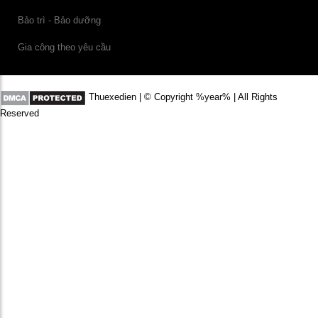
Bảo trì - Bảo dưỡng
Gia công theo yêu cầu
Thuexedien | © Copyright %year% | All Rights
Reserved